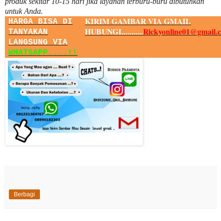
produk sekitar
10
-
15
hari jika layanan terburu-buru dibutuhkan
untuk Anda.
KIRIM GAMBAR VIA GMAIL
HARGA BISA DI
HUBUNGI...........
Rickyonline01@gmail.
TANYAKAN
LANGSUNG VIA
WHATSAPP....!!
Berbagi