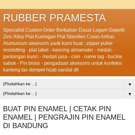
RUBBER PRAMESTA
Specialist Custom Order Berbahan Dasar Logam Seperti:
Zinc Alloy Plat Kuningan Plat Stainlles Coran Anhas
Alumunium aksesoris yank kami buat : zipper puller
ressletting - plat label - kancing almamater - medali -
gantungan kunci - medali jasa - coin - name tag - buckle
sabuk - Pin bross - pengadaan aksesoris untuk konfeksi
kantong tas dompet hijab sandal dll
▼
▼
BUAT PIN ENAMEL | CETAK PIN
ENAMEL | PENGRAJIN PIN ENAMEL
DI BANDUNG