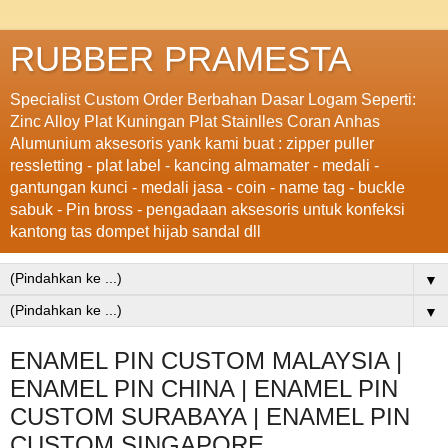
RUBBER PRAMESTA
Specialist Custom Order Berbahan Dasar Logam Seperti:
Zinc Alloy Plat Kuningan Plat Stainlles Coran Anhas
Alumunium aksesoris yank kami buat : zipper puller
ressletting - plat label - kancing almamater - medali -
gantungan kunci - medali jasa - coin - name tag - buckle
sabuk - Pin bross - pengadaan aksesoris untuk konfeksi
kantong tas dompet hijab sandal dll
▼
▼
ENAMEL PIN CUSTOM MALAYSIA |
ENAMEL PIN CHINA | ENAMEL PIN
CUSTOM SURABAYA | ENAMEL PIN
CUSTOM SINGAPORE