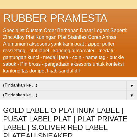
RUBBER PRAMESTA
Specialist Custom Order Berbahan Dasar Logam Seperti:
Zinc Alloy Plat Kuningan Plat Stainlles Coran Anhas
Alumunium aksesoris yank kami buat : zipper puller
ressletting - plat label - kancing almamater - medali -
gantungan kunci - medali jasa - coin - name tag - buckle
sabuk - Pin bross - pengadaan aksesoris untuk konfeksi
kantong tas dompet hijab sandal dll
▼
▼
GOLD LABEL O PLATINUM LABEL |
PUSAT LABEL PLAT | PLAT PRIVATE
LABEL | S.OLIVER RED LABEL
PLATEAU SNEAKER