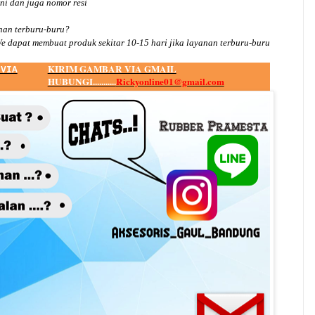
ini dan juga nomor
resi
an terburu-buru?
e dapat membuat produk sekitar
10
-
15
hari jika layanan terburu-buru
KIRIM GAMBAR VIA GMAIL
 VIA
HUBUNGI...........
Rickyonline01@gmail.com