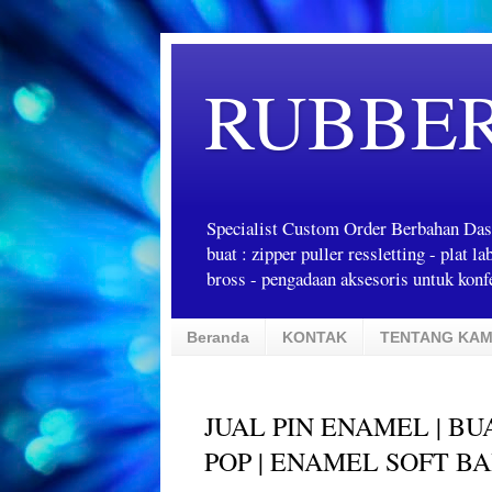
RUBBE
Specialist Custom Order Berbahan Das
buat : zipper puller ressletting - plat 
bross - pengadaan aksesoris untuk konfe
Beranda
KONTAK
TENTANG KAM
JUAL PIN ENAMEL | B
POP | ENAMEL SOFT B