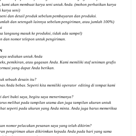
, kami akan membuat karya seni untuk Anda. (mohon perhatikan karya
 karya seni)
seni dan detail produk sebelum pembayaran dan produksi.
jumlah dan setengah lainnya sebelum pengiriman, atau jumlah 100%)
si
isa langsung masuk ke produksi, tidak ada sampel)
an dan nomor telepon untuk pengiriman.
N
 saya sediakan untuk Anda
ks, pemikiran, atau gagasan Anda. Kami memiliki staf seniman grafis
ormasi yang dapat Anda berikan.
tuk
sebuah desain
itu?
bas Anda bebas. Seperti kita memiliki
operator
editing di tempat kami
 dari bukti saya, begitu saya menerimanya?
arus melihat pada tampilan utama dan juga tampilan ukuran untuk
hat seperti pada ukuran yang Anda minta. Anda juga harus memeriksa
an nomor pelacakan pesanan saya yang telah dikirim?
ran pengiriman akan dikirimkan kepada Anda pada hari yang sama