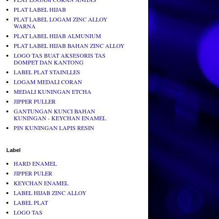
PLAT LABEL HIJAB
PLAT LABEL LOGAM ZINC ALLOY
WARNA
PLAT LABEL HIJAB ALMUNIUM
PLAT LABEL HIJAB BAHAN ZINC ALLOY
LOGO TAS BUAT AKSESORIS TAS
DOMPET DAN KANTONG
LABEL PLAT STAINLLES
LOGAM MEDALI CORAN
MEDALI KUNINGAN ETCHA
JIPPER PULLER
GANTUNGAN KUNCI BAHAN
KUNINGAN - KEYCHAN ENAMEL
PIN KUNINGAN LAPIS RESIN
Label
HARD ENAMEL
JIPPER PULER
KEYCHAN ENAMEL
LABEL HIJAB ZINC ALLOY
LABEL PLAT
LOGO TAS