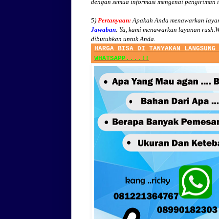
dengan semua informasi mengenai pengiriman 
5)
Pertanyaan:
Apakah Anda menawarkan layan
Jawaban
:
Ya, kami menawarkan layanan rush.W
dibutuhkan untuk Anda.
HARGA BISA DI TANYAKAN LANGSUNG
WHATSAPP....!!