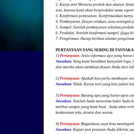
2. Karya seni Menurut produk dan ukuran Anda
seni, karena kami akan berproduksi sama seperti
3. Konfirmasi pemesanan. Konfirmasikan karya 
4. Pembayaran. (biaya cetakan, atau setengah 
5. Sampel. Setelah pembayaran sebelum produk
6. Produksi. Setelah konfirmasi sampel. (juga b
7. Pengiriman. Harap berikan alamat pengirim
PERTANYAAN YANG SERING DI TANYAKA
1)
Pertanyaan
: Jenis informasi apa yang harus
Jawaban
:
Yang kami butuhkan hanyalah logo, te
dan mereka akan membuat desain Anda dari inf
2)
Pertanyaan
: Apakah kita perlu membayar un
Jawaban:
Tidak. Karya seni yang kita jalani be
3)
Pertanyaan:
Barang apa yang harus saya cari
Jawaban
: Setelah Anda menerima bukti Anda h
melihat
sample yang kami buat .
Anda akan terli
keakuratan teks, desain dan warna.
4)
Pertanyaan:
Bagaimana saya bisa mendapatk
Jawaban
:
Kapan pun pesanan Anda dikirim, sa