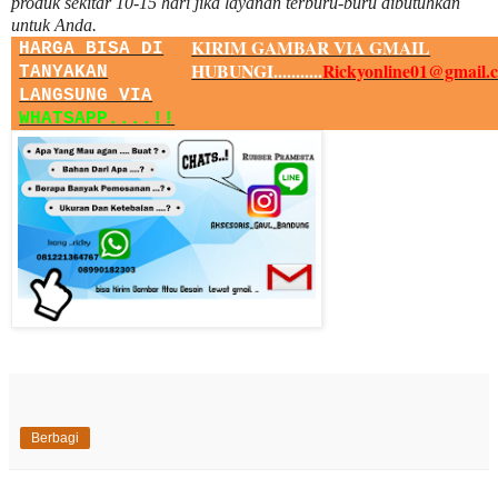
produk sekitar
10
-
15
hari jika layanan terburu-buru dibutuhkan
untuk Anda.
KIRIM GAMBAR VIA GMAIL
HARGA BISA DI
HUBUNGI...........
Rickyonline01@gmail.
TANYAKAN
LANGSUNG VIA
WHATSAPP....!!
Berbagi