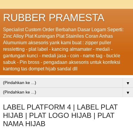
RUBBER PRAMESTA
Specialist Custom Order Berbahan Dasar Logam Seperti:
Zinc Alloy Plat Kuningan Plat Stainlles Coran Anhas
Alumunium aksesoris yank kami buat : zipper puller
ressletting - plat label - kancing almamater - medali -
gantungan kunci - medali jasa - coin - name tag - buckle
sabuk - Pin bross - pengadaan aksesoris untuk konfeksi
kantong tas dompet hijab sandal dll
▼
▼
LABEL PLATFORM 4 | LABEL PLAT
HIJAB | PLAT LOGO HIJAB | PLAT
NAMA HIJAB