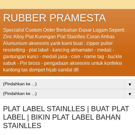
RUBBER PRAMESTA
Specialist Custom Order Berbahan Dasar Logam Seperti:
Zinc Alloy Plat Kuningan Plat Stainlles Coran Anhas
Alumunium aksesoris yank kami buat : zipper puller
ressletting - plat label - kancing almamater - medali -
gantungan kunci - medali jasa - coin - name tag - buckle
sabuk - Pin bross - pengadaan aksesoris untuk konfeksi
kantong tas dompet hijab sandal dll
▼
▼
PLAT LABEL STAINLLES | BUAT PLAT
LABEL | BIKIN PLAT LABEL BAHAN
STAINLLES