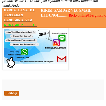
produk sekitar
10
-
15
hari jika layanan terburu-buru dibutuhkan
untuk Anda.
KIRIM GAMBAR VIA GMAIL
HARGA BISA DI
HUBUNGI...........
Rickyonline01@gmail.
TANYAKAN
LANGSUNG VIA
WHATSAPP....!!
Berbagi