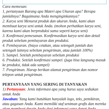
Cara memesan:
1, pertanyaan Barang apa Materi apa Ukuran apa? Berapa
jumlahnya? Bagaimana Anda menginginkannya?
2. Karya seni Menurut produk dan ukuran Anda, kami akan
membuat karya seni untuk Anda. (mohon perhatikan karya seni,
karena kami akan berproduksi sama seperti karya seni)
3. Konfirmasi pemesanan. Konfirmasikan karya seni dan detail
produk sebelum pembayaran dan produksi.
4. Pembayaran. (biaya cetakan, atau setengah jumlah dan
setengah lainnya sebelum pengiriman, atau jumlah 100%)
5. Sampel. Setelah pembayaran sebelum produksi
6. Produksi. Setelah konfirmasi sampel. (juga bisa langsung masuk
ke produksi, tidak ada sampel)
7. Pengiriman. Harap berikan alamat pengiriman dan nomor
telepon untuk pengiriman.
PERTANYAAN YANG SERING DI TANYAKAN
1)
Pertanyaan
: Jenis informasi apa yang harus saya sediakan
untuk Anda
Jawaban
:
Yang kami butuhkan hanyalah logo, teks, pemikiran,
atau gagasan Anda. Kami memiliki staf seniman grafis dan mereka
akan membuat desain Anda dari informasi yang dapat Anda