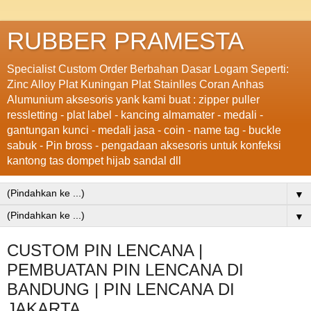
RUBBER PRAMESTA
Specialist Custom Order Berbahan Dasar Logam Seperti:
Zinc Alloy Plat Kuningan Plat Stainlles Coran Anhas
Alumunium aksesoris yank kami buat : zipper puller
ressletting - plat label - kancing almamater - medali -
gantungan kunci - medali jasa - coin - name tag - buckle
sabuk - Pin bross - pengadaan aksesoris untuk konfeksi
kantong tas dompet hijab sandal dll
▼
▼
CUSTOM PIN LENCANA |
PEMBUATAN PIN LENCANA DI
BANDUNG | PIN LENCANA DI
JAKARTA