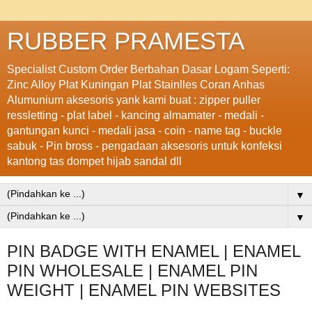
RUBBER PRAMESTA
Specialist Custom Order Berbahan Dasar Logam Seperti:
Zinc Alloy Plat Kuningan Plat Stainlles Coran Anhas
Alumunium aksesoris yank kami buat : zipper puller
ressletting - plat label - kancing almamater - medali -
gantungan kunci - medali jasa - coin - name tag - buckle
sabuk - Pin bross - pengadaan aksesoris untuk konfeksi
kantong tas dompet hijab sandal dll
▼
▼
PIN BADGE WITH ENAMEL | ENAMEL
PIN WHOLESALE | ENAMEL PIN
WEIGHT | ENAMEL PIN WEBSITES