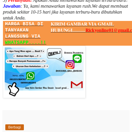
5)
Pertanyaan:
Apakah Anda menawarkan layanan terburu-buru?
Jawaban
:
Ya, kami menawarkan layanan rush.We dapat membuat
produk sekitar
10
-
15
hari jika layanan terburu-buru dibutuhkan
untuk Anda.
KIRIM GAMBAR VIA GMAIL
HARGA BISA DI
HUBUNGI...........
Rickyonline01@gmail.
TANYAKAN
LANGSUNG VIA
WHATSAPP....!!
Berbagi