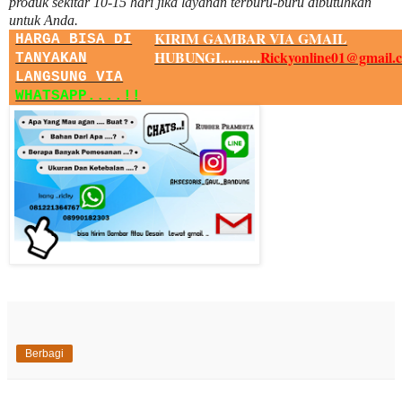
produk sekitar
10
-
15
hari jika layanan terburu-buru dibutuhkan
untuk Anda.
KIRIM GAMBAR VIA GMAIL
HARGA BISA DI
HUBUNGI...........
Rickyonline01@gmail.
TANYAKAN
LANGSUNG VIA
WHATSAPP....!!
Berbagi