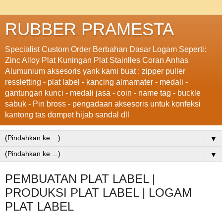
RUBBER PRAMESTA
Specialist Custom Order Berbahan Dasar Logam Seperti:
Zinc Alloy Plat Kuningan Plat Stainlles Coran Anhas
Alumunium aksesoris yank kami buat : zipper puller
ressletting - plat label - kancing almamater - medali -
gantungan kunci - medali jasa - coin - name tag - buckle
sabuk - Pin bross - pengadaan aksesoris untuk konfeksi
kantong tas dompet hijab sandal dll
▼
▼
PEMBUATAN PLAT LABEL |
PRODUKSI PLAT LABEL | LOGAM
PLAT LABEL