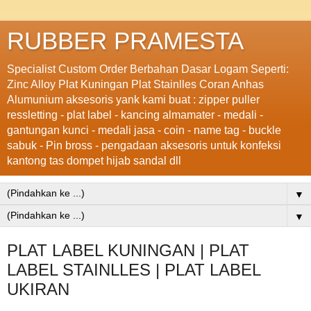
RUBBER PRAMESTA
Specialist Custom Order Berbahan Dasar Logam Seperti:
Zinc Alloy Plat Kuningan Plat Stainlles Coran Anhas
Alumunium aksesoris yank kami buat : zipper puller
ressletting - plat label - kancing almamater - medali -
gantungan kunci - medali jasa - coin - name tag - buckle
sabuk - Pin bross - pengadaan aksesoris untuk konfeksi
kantong tas dompet hijab sandal dll
▼
▼
PLAT LABEL KUNINGAN | PLAT
LABEL STAINLLES | PLAT LABEL
UKIRAN