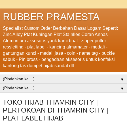
RUBBER PRAMESTA
Specialist Custom Order Berbahan Dasar Logam Seperti:
Zinc Alloy Plat Kuningan Plat Stainlles Coran Anhas
Alumunium aksesoris yank kami buat : zipper puller
ressletting - plat label - kancing almamater - medali -
gantungan kunci - medali jasa - coin - name tag - buckle
sabuk - Pin bross - pengadaan aksesoris untuk konfeksi
kantong tas dompet hijab sandal dll
▼
▼
TOKO HIJAB THAMRIN CITY |
PERTOKOAN DI THAMRIN CITY |
PLAT LABEL HIJAB