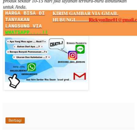
produk sekitar
10
-
15
hari jika layanan terburu-buru dibutuhkan
untuk Anda.
KIRIM GAMBAR VIA GMAIL
HARGA BISA DI
HUBUNGI...........
Rickyonline01@gmail.
TANYAKAN
LANGSUNG VIA
WHATSAPP....!!
Berbagi