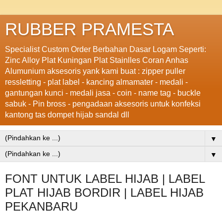
RUBBER PRAMESTA
Specialist Custom Order Berbahan Dasar Logam Seperti:
Zinc Alloy Plat Kuningan Plat Stainlles Coran Anhas
Alumunium aksesoris yank kami buat : zipper puller
ressletting - plat label - kancing almamater - medali -
gantungan kunci - medali jasa - coin - name tag - buckle
sabuk - Pin bross - pengadaan aksesoris untuk konfeksi
kantong tas dompet hijab sandal dll
▼
▼
FONT UNTUK LABEL HIJAB | LABEL
PLAT HIJAB BORDIR | LABEL HIJAB
PEKANBARU