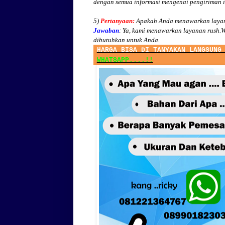
dengan semua informasi mengenai pengiriman 
5)
Pertanyaan:
Apakah Anda menawarkan layan
Jawaban
:
Ya, kami menawarkan layanan rush.W
dibutuhkan untuk Anda.
HARGA BISA DI TANYAKAN LANGSUNG
WHATSAPP....!!