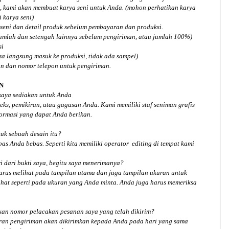
, kami akan membuat karya seni untuk Anda. (mohon perhatikan karya
 karya seni)
seni dan detail produk sebelum pembayaran dan produksi.
jumlah dan setengah lainnya sebelum pengiriman, atau jumlah 100%)
si
isa langsung masuk ke produksi, tidak ada sampel)
an dan nomor telepon untuk pengiriman.
N
 saya sediakan untuk Anda
ks, pemikiran, atau gagasan Anda. Kami memiliki staf seniman grafis
ormasi yang dapat Anda berikan.
tuk
sebuah desain
itu?
bas Anda bebas. Seperti kita memiliki
operator
editing di tempat kami
 dari bukti saya, begitu saya menerimanya?
arus melihat pada tampilan utama dan juga tampilan ukuran untuk
hat seperti pada ukuran yang Anda minta. Anda juga harus memeriksa
an nomor pelacakan pesanan saya yang telah dikirim?
ran pengiriman akan dikirimkan kepada Anda pada hari yang sama