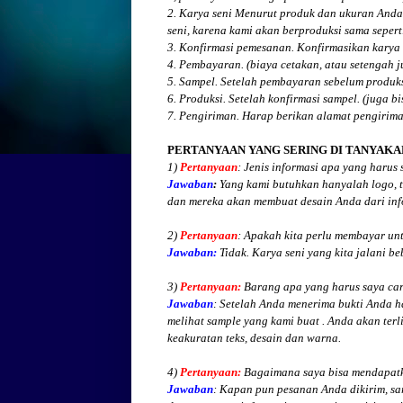
2. Karya seni Menurut produk dan ukuran Anda
seni, karena kami akan berproduksi sama seperti
3. Konfirmasi pemesanan. Konfirmasikan karya 
4. Pembayaran. (biaya cetakan, atau setengah 
5. Sampel. Setelah pembayaran sebelum produk
6. Produksi. Setelah konfirmasi sampel. (juga b
7. Pengiriman. Harap berikan alamat pengirim
PERTANYAAN YANG SERING DI TANYAKA
1)
Pertanyaan
: Jenis informasi apa yang harus
Jawaban
:
Yang kami butuhkan hanyalah logo, te
dan mereka akan membuat desain Anda dari inf
2)
Pertanyaan
: Apakah kita perlu membayar un
Jawaban:
Tidak. Karya seni yang kita jalani be
3)
Pertanyaan:
Barang apa yang harus saya cari
Jawaban
: Setelah Anda menerima bukti Anda h
melihat
sample yang kami buat .
Anda akan terli
keakuratan teks, desain dan warna.
4)
Pertanyaan:
Bagaimana saya bisa mendapatk
Jawaban
:
Kapan pun pesanan Anda dikirim, sa