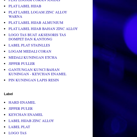
PLAT LABEL HIJAB
PLAT LABEL LOGAM ZINC ALLOY
WARNA
PLAT LABEL HIJAB ALMUNIUM
PLAT LABEL HIJAB BAHAN ZINC ALLOY
LOGO TAS BUAT AKSESORIS TAS
DOMPET DAN KANTONG
LABEL PLAT STAINLLES
LOGAM MEDALI CORAN
MEDALI KUNINGAN ETCHA
JIPPER PULLER
GANTUNGAN KUNCI BAHAN
KUNINGAN - KEYCHAN ENAMEL
PIN KUNINGAN LAPIS RESIN
Label
HARD ENAMEL
JIPPER PULER
KEYCHAN ENAMEL
LABEL HIJAB ZINC ALLOY
LABEL PLAT
LOGO TAS