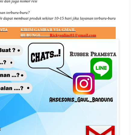
ini dan juga nomor
resi
an terburu-buru?
e dapat membuat produk sekitar
10
-
15
hari jika layanan terburu-buru
KIRIM GAMBAR VIA GMAIL
 VIA
HUBUNGI...........
Rickyonline01@gmail.com