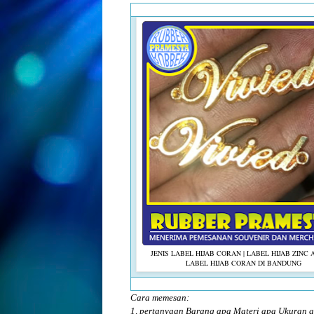
JENIS LABEL HIJAB CORAN | LABEL HIJAB ZINC 
LABEL HIJAB CORAN DI BANDUNG
Cara memesan:
1, pertanyaan Barang apa Materi apa Ukuran