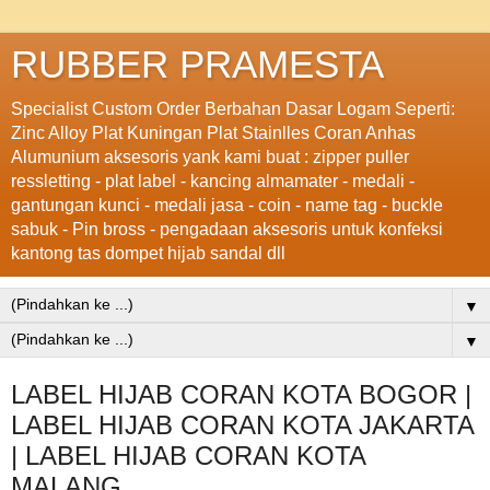
RUBBER PRAMESTA
Specialist Custom Order Berbahan Dasar Logam Seperti:
Zinc Alloy Plat Kuningan Plat Stainlles Coran Anhas
Alumunium aksesoris yank kami buat : zipper puller
ressletting - plat label - kancing almamater - medali -
gantungan kunci - medali jasa - coin - name tag - buckle
sabuk - Pin bross - pengadaan aksesoris untuk konfeksi
kantong tas dompet hijab sandal dll
▼
▼
LABEL HIJAB CORAN KOTA BOGOR |
LABEL HIJAB CORAN KOTA JAKARTA
| LABEL HIJAB CORAN KOTA
MALANG