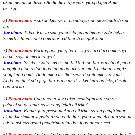
akan membuat desain Anda dari informasi yang dapat Anda
berikan.
2)
Pertanyaan
: Apakah kita perlu membayar untuk
sebuah desain
itu?
Jawaban:
Tidak. Karya seni yang kita jalani bebas Anda bebas.
Seperti kita memiliki
operator
editing di tempat kami
3)
Pertanyaan:
Barang apa yang harus saya cari dari bukti saya,
begitu saya menerimanya?
Jawaban
: Setelah Anda menerima bukti Anda harus melihat pada
tampilan utama dan juga tampilan ukuran untuk melihat
sample
yang kami buat .
Anda akan terlihat seperti pada ukuran yang
Anda minta. Anda juga harus memeriksa keakuratan teks, desain
dan warna.
4)
Pertanyaan:
Bagaimana saya bisa mendapatkan nomor
pelacakan pesanan saya yang telah dikirim?
Jawaban
:
Kapan pun pesanan Anda dikirim, saran pengiriman
akan dikirimkan kepada Anda pada hari yang sama dengan semua
informasi mengenai pengiriman ini dan juga nomor
resi
5)
Pertanyaan:
Apakah Anda menawarkan layanan terburu-buru?