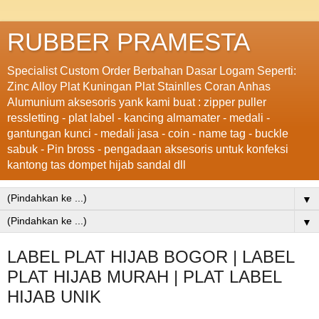
RUBBER PRAMESTA
Specialist Custom Order Berbahan Dasar Logam Seperti:
Zinc Alloy Plat Kuningan Plat Stainlles Coran Anhas
Alumunium aksesoris yank kami buat : zipper puller
ressletting - plat label - kancing almamater - medali -
gantungan kunci - medali jasa - coin - name tag - buckle
sabuk - Pin bross - pengadaan aksesoris untuk konfeksi
kantong tas dompet hijab sandal dll
▼
▼
LABEL PLAT HIJAB BOGOR | LABEL
PLAT HIJAB MURAH | PLAT LABEL
HIJAB UNIK