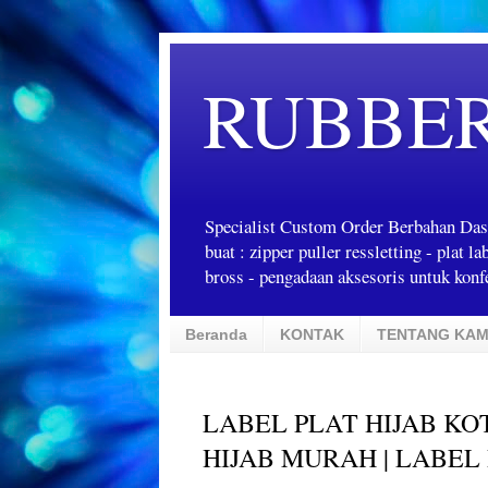
RUBBE
Specialist Custom Order Berbahan Das
buat : zipper puller ressletting - plat 
bross - pengadaan aksesoris untuk konfe
Beranda
KONTAK
TENTANG KAM
LABEL PLAT HIJAB KO
HIJAB MURAH | LABEL