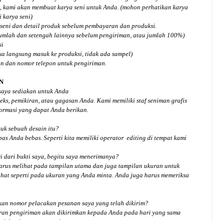
, kami akan membuat karya seni untuk Anda. (mohon perhatikan karya
 karya seni)
seni dan detail produk sebelum pembayaran dan produksi.
jumlah dan setengah lainnya sebelum pengiriman, atau jumlah 100%)
si
isa langsung masuk ke produksi, tidak ada sampel)
an dan nomor telepon untuk pengiriman.
N
 saya sediakan untuk Anda
ks, pemikiran, atau gagasan Anda. Kami memiliki staf seniman grafis
ormasi yang dapat Anda berikan.
tuk
sebuah desain
itu?
bas Anda bebas. Seperti kita memiliki
operator
editing di tempat kami
 dari bukti saya, begitu saya menerimanya?
arus melihat pada tampilan utama dan juga tampilan ukuran untuk
hat seperti pada ukuran yang Anda minta. Anda juga harus memeriksa
an nomor pelacakan pesanan saya yang telah dikirim?
ran pengiriman akan dikirimkan kepada Anda pada hari yang sama