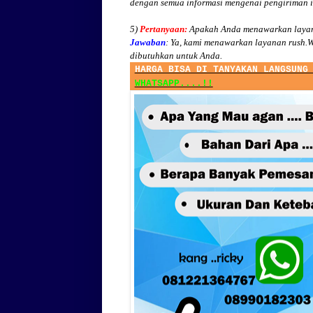
dengan semua informasi mengenai pengiriman 
5)
Pertanyaan:
Apakah Anda menawarkan layan
Jawaban
:
Ya, kami menawarkan layanan rush.W
dibutuhkan untuk Anda.
HARGA BISA DI TANYAKAN LANGSUNG
WHATSAPP....!!