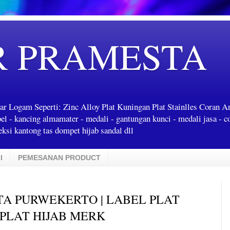
R PRAMESTA
ar Logam Seperti: Zinc Alloy Plat Kuningan Plat Stainlles Coran 
label - kancing almamater - medali - gantungan kunci - medali jasa - c
ksi kantong tas dompet hijab sandal dll
I
PEMESANAN PRODUCT
TA PURWEKERTO | LABEL PLAT
 PLAT HIJAB MERK