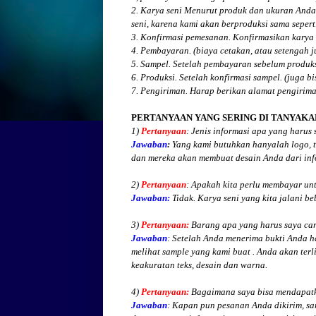
2. Karya seni Menurut produk dan ukuran Anda
seni, karena kami akan berproduksi sama seperti
3. Konfirmasi pemesanan. Konfirmasikan karya 
4. Pembayaran. (biaya cetakan, atau setengah 
5. Sampel. Setelah pembayaran sebelum produk
6. Produksi. Setelah konfirmasi sampel. (juga b
7. Pengiriman. Harap berikan alamat pengirim
PERTANYAAN YANG SERING DI TANYAKA
1)
Pertanyaan
: Jenis informasi apa yang harus
Jawaban
:
Yang kami butuhkan hanyalah logo, te
dan mereka akan membuat desain Anda dari inf
2)
Pertanyaan
: Apakah kita perlu membayar un
Jawaban:
Tidak. Karya seni yang kita jalani be
3)
Pertanyaan:
Barang apa yang harus saya cari
Jawaban
: Setelah Anda menerima bukti Anda h
melihat
sample yang kami buat .
Anda akan terli
keakuratan teks, desain dan warna.
4)
Pertanyaan:
Bagaimana saya bisa mendapatk
Jawaban
:
Kapan pun pesanan Anda dikirim, sa