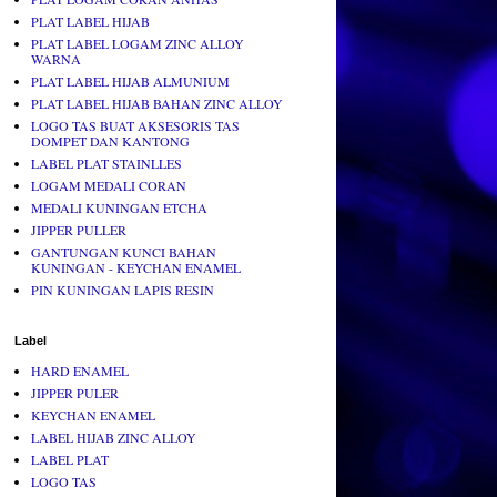
PLAT LABEL HIJAB
PLAT LABEL LOGAM ZINC ALLOY
WARNA
PLAT LABEL HIJAB ALMUNIUM
PLAT LABEL HIJAB BAHAN ZINC ALLOY
LOGO TAS BUAT AKSESORIS TAS
DOMPET DAN KANTONG
LABEL PLAT STAINLLES
LOGAM MEDALI CORAN
MEDALI KUNINGAN ETCHA
JIPPER PULLER
GANTUNGAN KUNCI BAHAN
KUNINGAN - KEYCHAN ENAMEL
PIN KUNINGAN LAPIS RESIN
Label
HARD ENAMEL
JIPPER PULER
KEYCHAN ENAMEL
LABEL HIJAB ZINC ALLOY
LABEL PLAT
LOGO TAS