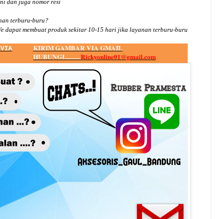
ini dan juga nomor
resi
an terburu-buru?
e dapat membuat produk sekitar
10
-
15
hari jika layanan terburu-buru
KIRIM GAMBAR VIA GMAIL
 VIA
HUBUNGI...........
Rickyonline01@gmail.com