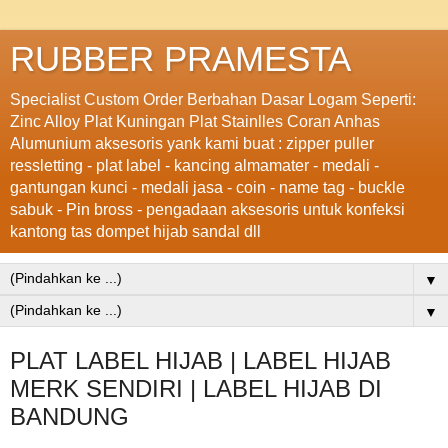
RUBBER PRAMESTA
Specialist Custom Order Berbahan Dasar Logam Seperti:
Zinc Alloy Plat Kuningan Plat Stainlles Coran Anhas
Alumunium aksesoris yank kami buat : zipper puller
ressletting - plat label - kancing almamater - medali -
gantungan kunci - medali jasa - coin - name tag - buckle
sabuk - Pin bross - pengadaan aksesoris untuk konfeksi
kantong tas dompet hijab sandal dll
▼
▼
PLAT LABEL HIJAB | LABEL HIJAB
MERK SENDIRI | LABEL HIJAB DI
BANDUNG