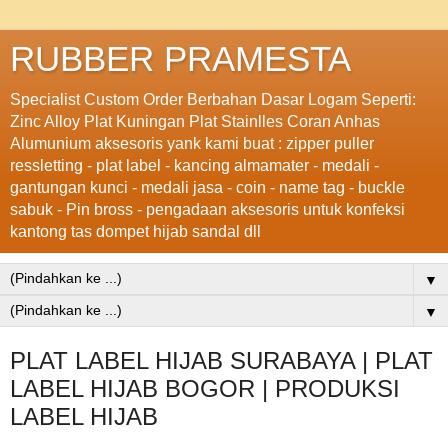
RUBBER PRAMESTA
Specialist Custom Order Berbahan Dasar Logam Seperti:
Zinc Alloy Plat Kuningan Plat Stainlles Coran Anhas
Alumunium aksesoris yank kami buat : zipper puller
ressletting - plat label - kancing almamater - medali -
gantungan kunci - medali jasa - coin - name tag - buckle
sabuk - Pin bross - pengadaan aksesoris untuk konfeksi
kantong tas dompet hijab sandal dll
▼
▼
PLAT LABEL HIJAB SURABAYA | PLAT
LABEL HIJAB BOGOR | PRODUKSI
LABEL HIJAB