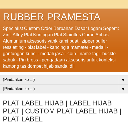
RUBBER PRAMESTA
Specialist Custom Order Berbahan Dasar Logam Seperti:
Zinc Alloy Plat Kuningan Plat Stainlles Coran Anhas
Alumunium aksesoris yank kami buat : zipper puller
ressletting - plat label - kancing almamater - medali -
gantungan kunci - medali jasa - coin - name tag - buckle
sabuk - Pin bross - pengadaan aksesoris untuk konfeksi
kantong tas dompet hijab sandal dll
▼
▼
PLAT LABEL HIJAB | LABEL HIJAB
PLAT | CUSTOM PLAT LABEL HIJAB |
PLAT LABEL