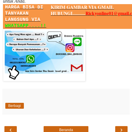
untuk Anda.
KIRIM GAMBAR VIA GMAIL
HARGA BISA DI
HUBUNGI...........
Rickyonline01@gmail.
TANYAKAN
LANGSUNG VIA
WHATSAPP....!!
Berbagi
‹
›
Beranda