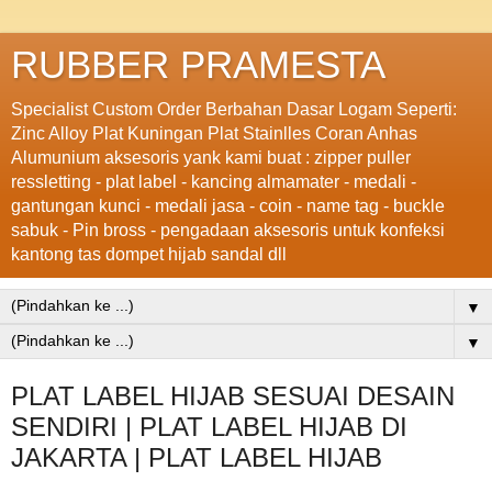
RUBBER PRAMESTA
Specialist Custom Order Berbahan Dasar Logam Seperti:
Zinc Alloy Plat Kuningan Plat Stainlles Coran Anhas
Alumunium aksesoris yank kami buat : zipper puller
ressletting - plat label - kancing almamater - medali -
gantungan kunci - medali jasa - coin - name tag - buckle
sabuk - Pin bross - pengadaan aksesoris untuk konfeksi
kantong tas dompet hijab sandal dll
▼
▼
PLAT LABEL HIJAB SESUAI DESAIN
SENDIRI | PLAT LABEL HIJAB DI
JAKARTA | PLAT LABEL HIJAB