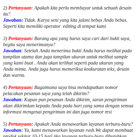
2)
Pertanyaan
: Apakah kita perlu membayar untuk
sebuah desain
itu?
Jawaban:
Tidak. Karya seni yang kita jalani bebas Anda bebas.
Seperti kita memiliki
operator
editing di tempat kami
3)
Pertanyaan:
Barang apa yang harus saya cari dari bukti saya,
begitu saya menerimanya?
Jawaban
: Setelah Anda menerima bukti Anda harus melihat pada
tampilan utama dan juga tampilan ukuran untuk melihat
sample
yang kami buat .
Anda akan terlihat seperti pada ukuran yang
Anda minta. Anda juga harus memeriksa keakuratan teks, desain
dan warna.
4)
Pertanyaan:
Bagaimana saya bisa mendapatkan nomor
pelacakan pesanan saya yang telah dikirim?
Jawaban
:
Kapan pun pesanan Anda dikirim, saran pengiriman
akan dikirimkan kepada Anda pada hari yang sama dengan semua
informasi mengenai pengiriman ini dan juga nomor
resi
5)
Pertanyaan:
Apakah Anda menawarkan layanan terburu-buru?
Jawaban
:
Ya, kami menawarkan layanan rush.We dapat membuat
produk sekitar
10
-
15
hari jika layanan terburu-buru dibutuhkan