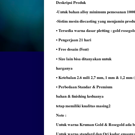
Deskripsi Produk
-Untuk bahan alloy minimum pemesanan 1000
-Sistim mesin diecasting yang menjamin produk
• Tersedia warna dasar pletting : gold rosegol
• Pengerjaan 21 hari
• Free desain (Font)
• Size lain bisa ditanyakan untuk
harganya
• Ketebalan 2.6 mili 2,7 mm, 1 mm & 1,2 mm (
• Perbedaan Standar & Premium
bahan & finishing keduanya
tetap memiliki kualitas masing2
Note :
Untuk warna Kruman Gold & Rosegold ada beb
Untuk warna standard dan Ori kadar emasnya 