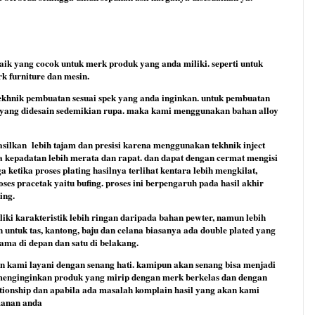
k yang cocok untuk merk produk yang anda miliki. seperti untuk
k furniture dan mesin.
khnik pembuatan sesuai spek yang anda inginkan. untuk pembuatan
n yang didesain sedemikian rupa. maka kami menggunakan bahan alloy
asilkan
lebih tajam dan presisi karena menggunakan tekhnik inject
a kepadatan lebih merata dan rapat. dan dapat dengan cermat mengisi
 ketika proses plating hasilnya terlihat kentara lebih mengkilat,
ses pracetak yaitu bufing. proses ini berpengaruh pada hasil akhir
ing.
iki karakteristik lebih ringan daripada bahan pewter, namun lebih
 untuk tas, kantong, baju dan celana biasanya ada double plated yang
tama di depan dan satu di belakang.
n kami layani dengan senang hati. kamipun akan senang bisa menjadi
 menginginkan produk yang mirip dengan merk berkelas dan dengan
tionship dan apabila ada masalah komplain hasil yang akan kami
manan anda