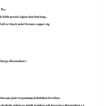
 Pcs
 lebih presisi, tajam dan kinclong.
d silver black nekel bronze copper atg
 harga disesuaikan )
erapa jenis tergantung kebutuhan kwalitas.
berbeda sehingga untuk sepuhan asli harganya disesuaikan ya.