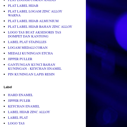
PLAT LABEL HIJAB
PLAT LABEL LOGAM ZINC ALLOY
WARNA
PLAT LABEL HIJAB ALMUNIUM
PLAT LABEL HIJAB BAHAN ZINC ALLOY
LOGO TAS BUAT AKSESORIS TAS
DOMPET DAN KANTONG
LABEL PLAT STAINLLES
LOGAM MEDALI CORAN
MEDALI KUNINGAN ETCHA
JIPPER PULLER
GANTUNGAN KUNCI BAHAN
KUNINGAN - KEYCHAN ENAMEL
PIN KUNINGAN LAPIS RESIN
Label
HARD ENAMEL
JIPPER PULER
KEYCHAN ENAMEL
LABEL HIJAB ZINC ALLOY
LABEL PLAT
LOGO TAS