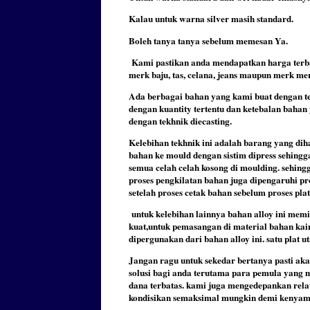
Kalau untuk warna silver masih standard.
Boleh tanya tanya sebelum memesan Ya.
Kami pastikan anda mendapatkan harga terbai
merk baju, tas, celana, jeans maupun merk mer
Ada berbagai bahan yang kami buat dengan te
dengan kuantity tertentu dan ketebalan baha
dengan tekhnik diecasting.
Kelebihan tekhnik ini adalah barang yang dih
bahan ke mould dengan sistim dipress sehingg
semua celah celah kosong di moulding. sehingga
proses pengkilatan bahan juga dipengaruhi pro
setelah proses cetak bahan sebelum proses plat
untuk kelebihan lainnya bahan alloy ini memil
kuat,untuk pemasangan di material bahan kain
dipergunakan dari bahan alloy ini. satu plat u
Jangan ragu untuk sekedar bertanya pasti aka
solusi bagi anda terutama para pemula yang
dana terbatas. kami juga mengedepankan rela
kondisikan semaksimal mungkin demi kenya