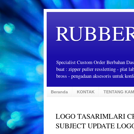
RUBBE
Specialist Custom Order Berbahan Das
buat : zipper puller ressletting - plat 
bross - pengadaan aksesoris untuk konfe
Beranda
KONTAK
TENTANG KAM
LOGO TASARIMLARI C
SUBJECT UPDATE LOG