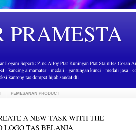
R PRAMESTA
ar Logam Seperti: Zinc Alloy Plat Kuningan Plat Stainlles Coran 
label - kancing almamater - medali - gantungan kunci - medali jasa - c
ksi kantong tas dompet hijab sandal dll
I
PEMESANAN PRODUCT
REATE A NEW TASK WITH THE
O LOGO TAS BELANJA