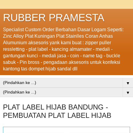
RUBBER PRAMESTA
Specialist Custom Order Berbahan Dasar Logam Seperti:
Zinc Alloy Plat Kuningan Plat Stainlles Coran Anhas
Alumunium aksesoris yank kami buat : zipper puller
ressletting - plat label - kancing almamater - medali -
gantungan kunci - medali jasa - coin - name tag - buckle
sabuk - Pin bross - pengadaan aksesoris untuk konfeksi
kantong tas dompet hijab sandal dll
▼
▼
PLAT LABEL HIJAB BANDUNG -
PEMBUATAN PLAT LABEL HIJAB