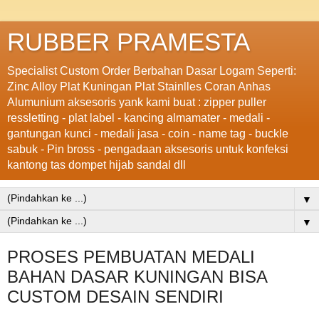
RUBBER PRAMESTA
Specialist Custom Order Berbahan Dasar Logam Seperti:
Zinc Alloy Plat Kuningan Plat Stainlles Coran Anhas
Alumunium aksesoris yank kami buat : zipper puller
ressletting - plat label - kancing almamater - medali -
gantungan kunci - medali jasa - coin - name tag - buckle
sabuk - Pin bross - pengadaan aksesoris untuk konfeksi
kantong tas dompet hijab sandal dll
▼
▼
PROSES PEMBUATAN MEDALI
BAHAN DASAR KUNINGAN BISA
CUSTOM DESAIN SENDIRI