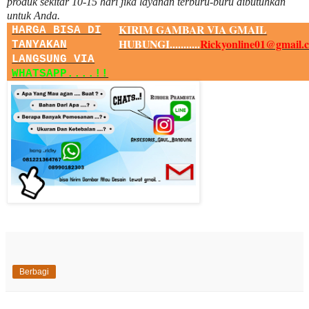
produk sekitar
10
-
15
hari jika layanan terburu-buru dibutuhkan
untuk Anda.
KIRIM GAMBAR VIA GMAIL
HARGA BISA DI
HUBUNGI...........
Rickyonline01@gmail.
TANYAKAN
LANGSUNG VIA
WHATSAPP....!!
Berbagi