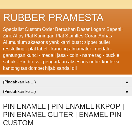
RUBBER PRAMESTA
Specialist Custom Order Berbahan Dasar Logam Seperti:
Zinc Alloy Plat Kuningan Plat Stainlles Coran Anhas
Alumunium aksesoris yank kami buat : zipper puller
ressletting - plat label - kancing almamater - medali -
gantungan kunci - medali jasa - coin - name tag - buckle
sabuk - Pin bross - pengadaan aksesoris untuk konfeksi
kantong tas dompet hijab sandal dll
▼
▼
PIN ENAMEL | PIN ENAMEL KKPOP |
PIN ENAMEL GLITER | ENAMEL PIN
CUSTOM