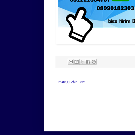
Posting Lebih Baru