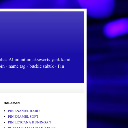
Anhas Alumunium aksesoris yank kami
oin - name tag - buckle sabuk - Pin
HALAMAN
PIN ENAMEL HARD
PIN ENAMEL SOFT
PIN LENCANA KUNINGAN
PLAT LOGAM CORAN ANHAS