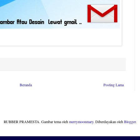
Beranda
Posting Lama
RUBBER PRAMESTA. Gambar tema oleh
merrymoonmary
. Diberdayakan oleh
Blogger
.