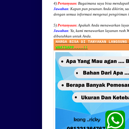
4)
Pertanyaan:
Bagaimana saya bisa mendapatk
Jawaban
:
Kapan pun pesanan Anda dikirim, sa
dengan semua informasi mengenai pengiriman 
5)
Pertanyaan:
Apakah Anda menawarkan layan
Jawaban
:
Ya, kami menawarkan layanan rush.W
dibutuhkan untuk Anda.
HARGA BISA DI TANYAKAN LANGSUNG
WHATSAPP....!!