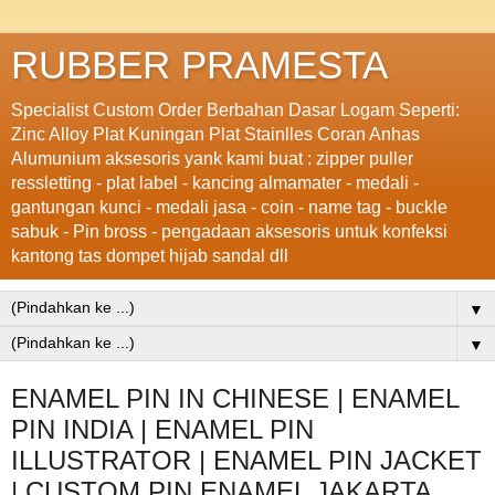
RUBBER PRAMESTA
Specialist Custom Order Berbahan Dasar Logam Seperti:
Zinc Alloy Plat Kuningan Plat Stainlles Coran Anhas
Alumunium aksesoris yank kami buat : zipper puller
ressletting - plat label - kancing almamater - medali -
gantungan kunci - medali jasa - coin - name tag - buckle
sabuk - Pin bross - pengadaan aksesoris untuk konfeksi
kantong tas dompet hijab sandal dll
▼
▼
ENAMEL PIN IN CHINESE | ENAMEL
PIN INDIA | ENAMEL PIN
ILLUSTRATOR | ENAMEL PIN JACKET
| CUSTOM PIN ENAMEL JAKARTA