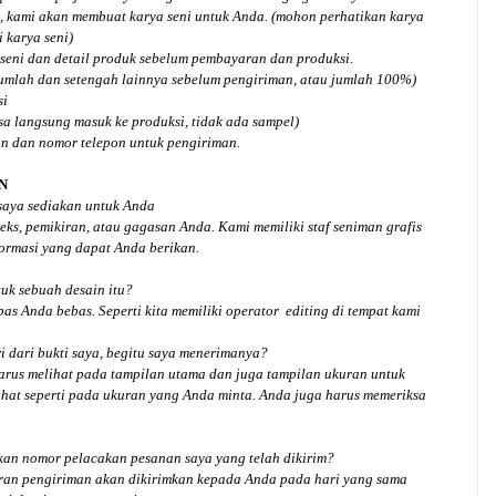
, kami akan membuat karya seni untuk Anda. (mohon perhatikan karya
 karya seni)
seni dan detail produk sebelum pembayaran dan produksi.
jumlah dan setengah lainnya sebelum pengiriman, atau jumlah 100%)
si
isa langsung masuk ke produksi, tidak ada sampel)
an dan nomor telepon untuk pengiriman.
N
 saya sediakan untuk Anda
ks, pemikiran, atau gagasan Anda. Kami memiliki staf seniman grafis
ormasi yang dapat Anda berikan.
tuk
sebuah desain
itu?
bas Anda bebas. Seperti kita memiliki
operator
editing di tempat kami
 dari bukti saya, begitu saya menerimanya?
arus melihat pada tampilan utama dan juga tampilan ukuran untuk
hat seperti pada ukuran yang Anda minta. Anda juga harus memeriksa
an nomor pelacakan pesanan saya yang telah dikirim?
ran pengiriman akan dikirimkan kepada Anda pada hari yang sama