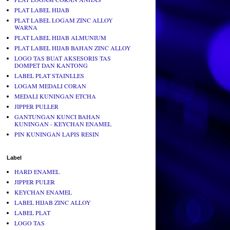
PLAT LABEL HIJAB
PLAT LABEL LOGAM ZINC ALLOY
WARNA
PLAT LABEL HIJAB ALMUNIUM
PLAT LABEL HIJAB BAHAN ZINC ALLOY
LOGO TAS BUAT AKSESORIS TAS
DOMPET DAN KANTONG
LABEL PLAT STAINLLES
LOGAM MEDALI CORAN
MEDALI KUNINGAN ETCHA
JIPPER PULLER
GANTUNGAN KUNCI BAHAN
KUNINGAN - KEYCHAN ENAMEL
PIN KUNINGAN LAPIS RESIN
Label
HARD ENAMEL
JIPPER PULER
KEYCHAN ENAMEL
LABEL HIJAB ZINC ALLOY
LABEL PLAT
LOGO TAS