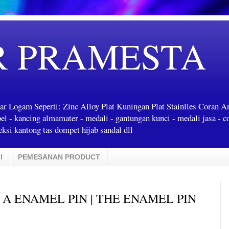
R PRAMESTA
ar Logam Seperti: Zinc Alloy Plat Kuningan Plat Stainlles Coran 
label - kancing almamater - medali - gantungan kunci - medali jasa - c
ksi kantong tas dompet hijab sandal dll
I
PEMESANAN PRODUCT
 A ENAMEL PIN | THE ENAMEL PIN