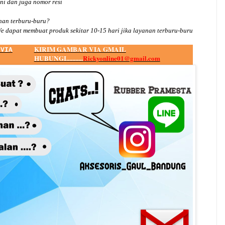
ini dan juga nomor
resi
an terburu-buru?
e dapat membuat produk sekitar
10
-
15
hari jika layanan terburu-buru
KIRIM GAMBAR VIA GMAIL
 VIA
HUBUNGI...........
Rickyonline01@gmail.com