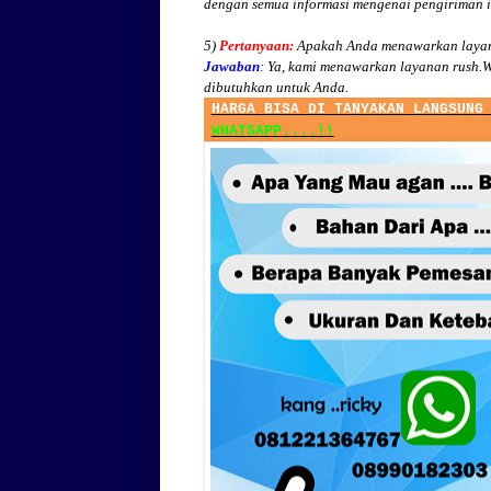
dengan semua informasi mengenai pengiriman 
5)
Pertanyaan:
Apakah Anda menawarkan layan
Jawaban
:
Ya, kami menawarkan layanan rush.W
dibutuhkan untuk Anda.
HARGA BISA DI TANYAKAN LANGSUNG
WHATSAPP....!!