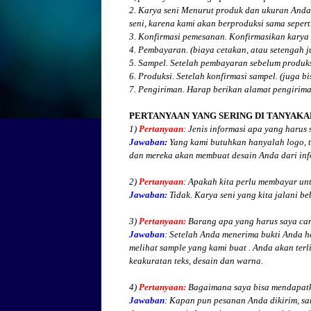
2. Karya seni Menurut produk dan ukuran Anda
seni, karena kami akan berproduksi sama seperti
3. Konfirmasi pemesanan. Konfirmasikan karya 
4. Pembayaran. (biaya cetakan, atau setengah 
5. Sampel. Setelah pembayaran sebelum produk
6. Produksi. Setelah konfirmasi sampel. (juga b
7. Pengiriman. Harap berikan alamat pengirim
PERTANYAAN YANG SERING DI TANYAKA
1)
Pertanyaan
: Jenis informasi apa yang harus
Jawaban
:
Yang kami butuhkan hanyalah logo, te
dan mereka akan membuat desain Anda dari inf
2)
Pertanyaan
: Apakah kita perlu membayar un
Jawaban:
Tidak. Karya seni yang kita jalani be
3)
Pertanyaan:
Barang apa yang harus saya cari
Jawaban
: Setelah Anda menerima bukti Anda h
melihat
sample yang kami buat .
Anda akan terli
keakuratan teks, desain dan warna.
4)
Pertanyaan:
Bagaimana saya bisa mendapatk
Jawaban
:
Kapan pun pesanan Anda dikirim, sa