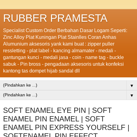
RUBBER PRAMESTA
Specialist Custom Order Berbahan Dasar Logam Seperti:
Zinc Alloy Plat Kuningan Plat Stainlles Coran Anhas
Alumunium aksesoris yank kami buat : zipper puller
ressletting - plat label - kancing almamater - medali -
gantungan kunci - medali jasa - coin - name tag - buckle
sabuk - Pin bross - pengadaan aksesoris untuk konfeksi
kantong tas dompet hijab sandal dll
▼
▼
SOFT ENAMEL EYE PIN | SOFT
ENAMEL PIN ENAMEL | SOFT
ENAMEL PIN EXPRESS YOURSELF |
SOFTENAMEL PIN EFFECT