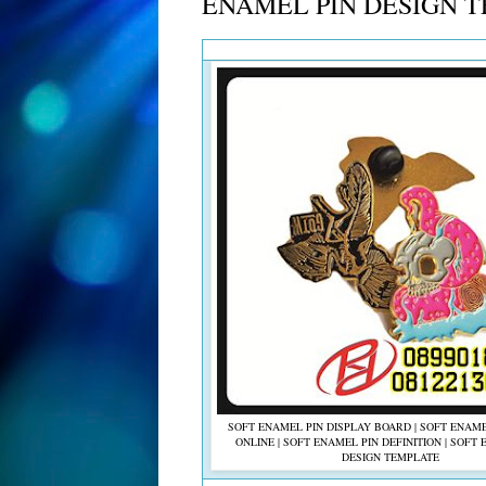
ENAMEL PIN DESIGN 
SOFT ENAMEL PIN DISPLAY BOARD | SOFT ENAME
ONLINE | SOFT ENAMEL PIN DEFINITION | SOFT
DESIGN TEMPLATE