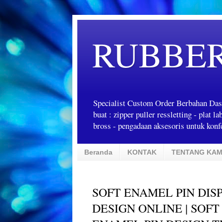
RUBBE
Specialist Custom Order Berbahan Das
buat : zipper puller ressletting - plat 
bross - pengadaan aksesoris untuk konfe
Beranda
KONTAK
TENTANG KAM
SOFT ENAMEL PIN DIS
DESIGN ONLINE | SOFT