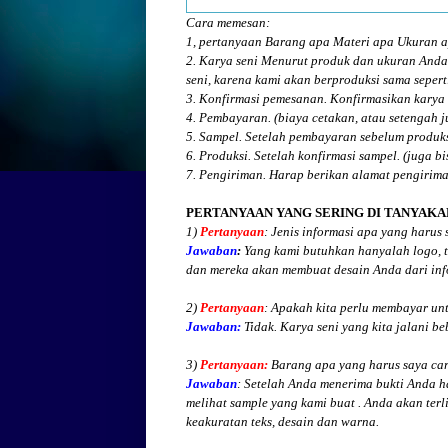
Cara memesan:
1, pertanyaan Barang apa Materi apa Ukuran
2. Karya seni Menurut produk dan ukuran Anda
seni, karena kami akan berproduksi sama seperti
3. Konfirmasi pemesanan. Konfirmasikan karya 
4. Pembayaran. (biaya cetakan, atau setengah 
5. Sampel. Setelah pembayaran sebelum produk
6. Produksi. Setelah konfirmasi sampel. (juga b
7. Pengiriman. Harap berikan alamat pengirim
PERTANYAAN YANG SERING DI TANYAKA
1)
Pertanyaan
: Jenis informasi apa yang harus
Jawaban
:
Yang kami butuhkan hanyalah logo, te
dan mereka akan membuat desain Anda dari inf
2)
Pertanyaan
: Apakah kita perlu membayar un
Jawaban:
Tidak. Karya seni yang kita jalani be
3)
Pertanyaan:
Barang apa yang harus saya cari
Jawaban
: Setelah Anda menerima bukti Anda h
melihat
sample yang kami buat .
Anda akan terli
keakuratan teks, desain dan warna.