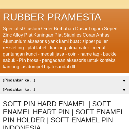
RUBBER PRAMESTA
Specialist Custom Order Berbahan Dasar Logam Seperti:
Zinc Alloy Plat Kuningan Plat Stainlles Coran Anhas
Alumunium aksesoris yank kami buat : zipper puller
ressletting - plat label - kancing almamater - medali -
gantungan kunci - medali jasa - coin - name tag - buckle
sabuk - Pin bross - pengadaan aksesoris untuk konfeksi
kantong tas dompet hijab sandal dll
▼
▼
SOFT PIN HARD ENAMEL | SOFT
ENAMEL HEART PIN | SOFT ENAMEL
PIN HOLDER | SOFT ENAMEL PIN
INDONESIA