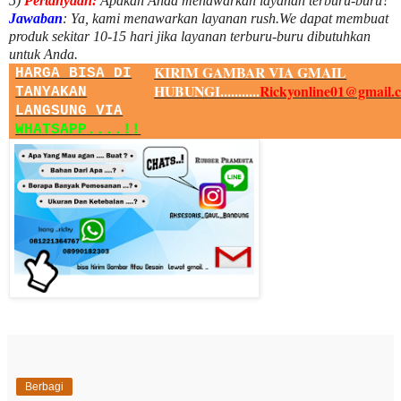
5)
Pertanyaan:
Apakah Anda menawarkan layanan terburu-buru?
Jawaban
:
Ya, kami menawarkan layanan rush.We dapat membuat
produk sekitar
10
-
15
hari jika layanan terburu-buru dibutuhkan
untuk Anda.
KIRIM GAMBAR VIA GMAIL
HARGA BISA DI
HUBUNGI...........
Rickyonline01@gmail.
TANYAKAN
LANGSUNG VIA
WHATSAPP....!!
Berbagi