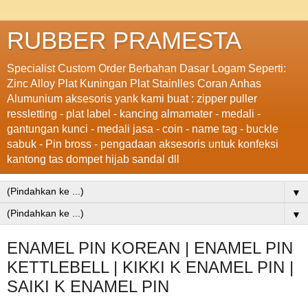
RUBBER PRAMESTA
Specialist Custom Order Berbahan Dasar Logam Seperti:
Zinc Alloy Plat Kuningan Plat Stainlles Coran Anhas
Alumunium aksesoris yank kami buat : zipper puller
ressletting - plat label - kancing almamater - medali -
gantungan kunci - medali jasa - coin - name tag - buckle
sabuk - Pin bross - pengadaan aksesoris untuk konfeksi
kantong tas dompet hijab sandal dll
▼
▼
ENAMEL PIN KOREAN | ENAMEL PIN
KETTLEBELL | KIKKI K ENAMEL PIN |
SAIKI K ENAMEL PIN