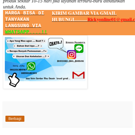
produk sekitar
10
-
15
hari jika layanan terburu-buru dibutuhkan
untuk Anda.
KIRIM GAMBAR VIA GMAIL
HARGA BISA DI
HUBUNGI...........
Rickyonline01@gmail.
TANYAKAN
LANGSUNG VIA
WHATSAPP....!!
Berbagi