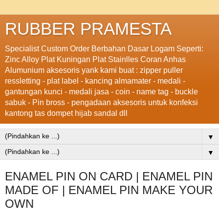
RUBBER PRAMESTA
Specialist Custom Order Berbahan Dasar Logam Seperti:
Zinc Alloy Plat Kuningan Plat Stainlles Coran Anhas
Alumunium aksesoris yank kami buat : zipper puller
ressletting - plat label - kancing almamater - medali -
gantungan kunci - medali jasa - coin - name tag - buckle
sabuk - Pin bross - pengadaan aksesoris untuk konfeksi
kantong tas dompet hijab sandal dll
▼
▼
ENAMEL PIN ON CARD | ENAMEL PIN
MADE OF | ENAMEL PIN MAKE YOUR
OWN