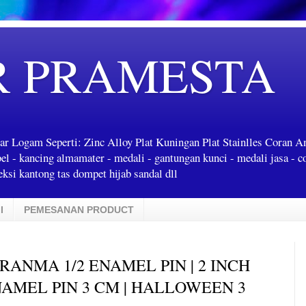
R PRAMESTA
ar Logam Seperti: Zinc Alloy Plat Kuningan Plat Stainlles Coran 
label - kancing almamater - medali - gantungan kunci - medali jasa - c
ksi kantong tas dompet hijab sandal dll
I
PEMESANAN PRODUCT
 RANMA 1/2 ENAMEL PIN | 2 INCH
NAMEL PIN 3 CM | HALLOWEEN 3