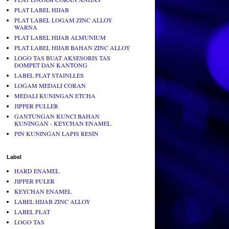
PLAT LABEL HIJAB
PLAT LABEL LOGAM ZINC ALLOY
WARNA
PLAT LABEL HIJAB ALMUNIUM
PLAT LABEL HIJAB BAHAN ZINC ALLOY
LOGO TAS BUAT AKSESORIS TAS
DOMPET DAN KANTONG
LABEL PLAT STAINLLES
LOGAM MEDALI CORAN
MEDALI KUNINGAN ETCHA
JIPPER PULLER
GANTUNGAN KUNCI BAHAN
KUNINGAN - KEYCHAN ENAMEL
PIN KUNINGAN LAPIS RESIN
Label
HARD ENAMEL
JIPPER PULER
KEYCHAN ENAMEL
LABEL HIJAB ZINC ALLOY
LABEL PLAT
LOGO TAS