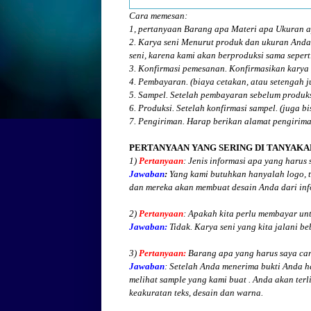
Cara memesan:
1, pertanyaan Barang apa Materi apa Ukuran
2. Karya seni Menurut produk dan ukuran Anda
seni, karena kami akan berproduksi sama seperti
3. Konfirmasi pemesanan. Konfirmasikan karya 
4. Pembayaran. (biaya cetakan, atau setengah 
5. Sampel. Setelah pembayaran sebelum produk
6. Produksi. Setelah konfirmasi sampel. (juga b
7. Pengiriman. Harap berikan alamat pengirim
PERTANYAAN YANG SERING DI TANYAKA
1)
Pertanyaan
: Jenis informasi apa yang harus
Jawaban
:
Yang kami butuhkan hanyalah logo, te
dan mereka akan membuat desain Anda dari inf
2)
Pertanyaan
: Apakah kita perlu membayar un
Jawaban:
Tidak. Karya seni yang kita jalani be
3)
Pertanyaan:
Barang apa yang harus saya cari
Jawaban
: Setelah Anda menerima bukti Anda h
melihat
sample yang kami buat .
Anda akan terli
keakuratan teks, desain dan warna.