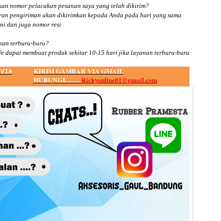
an nomor pelacakan pesanan saya yang telah dikirim?
ran pengiriman akan dikirimkan kepada Anda pada hari yang sama
ini dan juga nomor
resi
an terburu-buru?
e dapat membuat produk sekitar
10
-
15
hari jika layanan terburu-buru
KIRIM GAMBAR VIA GMAIL
 VIA
HUBUNGI...........
Rickyonline01@gmail.com