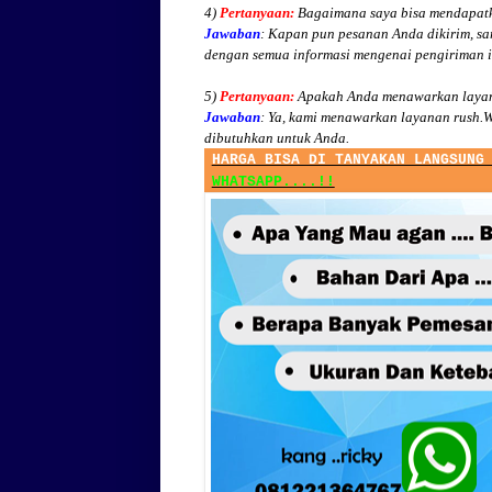
4)
Pertanyaan:
Bagaimana saya bisa mendapatk
Jawaban
:
Kapan pun pesanan Anda dikirim, sa
dengan semua informasi mengenai pengiriman 
5)
Pertanyaan:
Apakah Anda menawarkan layan
Jawaban
:
Ya, kami menawarkan layanan rush.W
dibutuhkan untuk Anda.
HARGA BISA DI TANYAKAN LANGSUNG
WHATSAPP....!!