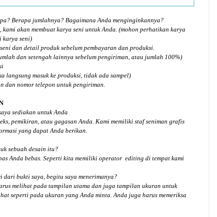
 apa? Berapa jumlahnya? Bagaimana Anda menginginkannya?
, kami akan membuat karya seni untuk Anda. (mohon perhatikan karya
 karya seni)
seni dan detail produk sebelum pembayaran dan produksi.
jumlah dan setengah lainnya sebelum pengiriman, atau jumlah 100%)
si
isa langsung masuk ke produksi, tidak ada sampel)
an dan nomor telepon untuk pengiriman.
N
 saya sediakan untuk Anda
ks, pemikiran, atau gagasan Anda. Kami memiliki staf seniman grafis
ormasi yang dapat Anda berikan.
tuk
sebuah desain
itu?
bas Anda bebas. Seperti kita memiliki
operator
editing di tempat kami
 dari bukti saya, begitu saya menerimanya?
arus melihat pada tampilan utama dan juga tampilan ukuran untuk
hat seperti pada ukuran yang Anda minta. Anda juga harus memeriksa