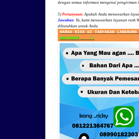
dengan semua informasi mengenai pengiriman 
5)
Pertanyaan:
Apakah Anda menawarkan layan
Jawaban
:
Ya, kami menawarkan layanan rush.W
dibutuhkan untuk Anda.
HARGA BISA DI TANYAKAN LANGSUNG
WHATSAPP....!!