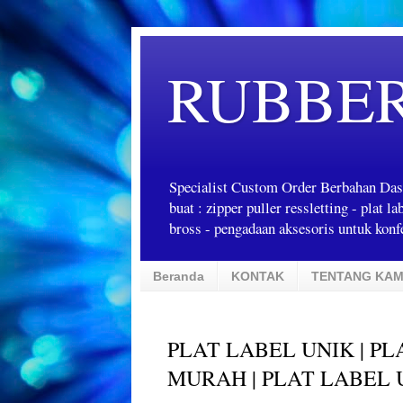
RUBBE
Specialist Custom Order Berbahan Das
buat : zipper puller ressletting - plat 
bross - pengadaan aksesoris untuk konfe
Beranda
KONTAK
TENTANG KAM
PLAT LABEL UNIK | P
MURAH | PLAT LABEL 