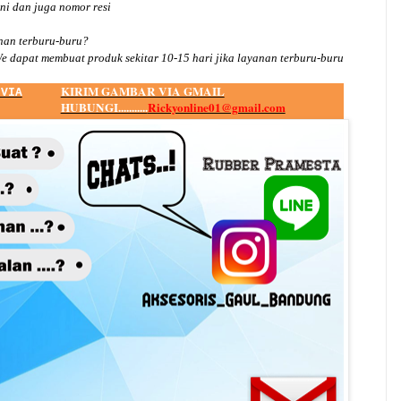
ini dan juga nomor
resi
an terburu-buru?
e dapat membuat produk sekitar
10
-
15
hari jika layanan terburu-buru
KIRIM GAMBAR VIA GMAIL
 VIA
HUBUNGI...........
Rickyonline01@gmail.com