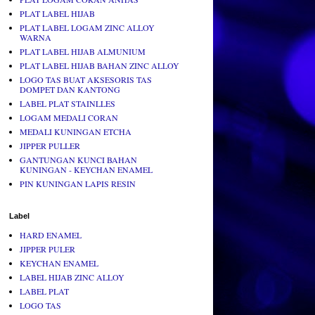
PLAT LABEL HIJAB
PLAT LABEL LOGAM ZINC ALLOY
WARNA
PLAT LABEL HIJAB ALMUNIUM
PLAT LABEL HIJAB BAHAN ZINC ALLOY
LOGO TAS BUAT AKSESORIS TAS
DOMPET DAN KANTONG
LABEL PLAT STAINLLES
LOGAM MEDALI CORAN
MEDALI KUNINGAN ETCHA
JIPPER PULLER
GANTUNGAN KUNCI BAHAN
KUNINGAN - KEYCHAN ENAMEL
PIN KUNINGAN LAPIS RESIN
Label
HARD ENAMEL
JIPPER PULER
KEYCHAN ENAMEL
LABEL HIJAB ZINC ALLOY
LABEL PLAT
LOGO TAS