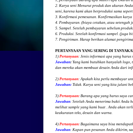
2. Karya seni Menurut produk dan ukuran Anda
seni, karena kami akan berproduksi sama seperti
3. Konfirmasi pemesanan. Konfirmasikan karya 
4. Pembayaran. (biaya cetakan, atau setengah 
5. Sampel. Setelah pembayaran sebelum produk
6. Produksi. Setelah konfirmasi sampel. (juga b
7. Pengiriman. Harap berikan alamat pengirim
PERTANYAAN YANG SERING DI TANYAKA
1)
Pertanyaan
: Jenis informasi apa yang harus
Jawaban
:
Yang kami butuhkan hanyalah logo, te
dan mereka akan membuat desain Anda dari inf
2)
Pertanyaan
: Apakah kita perlu membayar un
Jawaban:
Tidak. Karya seni yang kita jalani be
3)
Pertanyaan:
Barang apa yang harus saya cari
Jawaban
: Setelah Anda menerima bukti Anda h
melihat
sample yang kami buat .
Anda akan terli
keakuratan teks, desain dan warna.
4)
Pertanyaan:
Bagaimana saya bisa mendapatk
Jawaban
:
Kapan pun pesanan Anda dikirim, sa