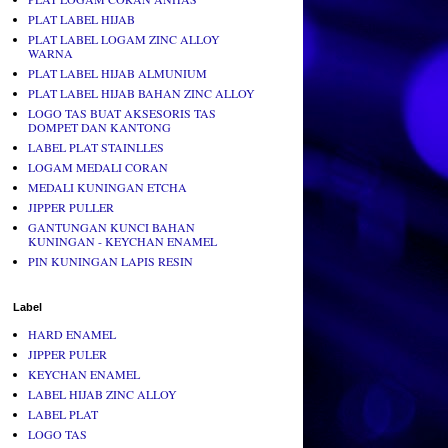
PLAT LABEL HIJAB
PLAT LABEL LOGAM ZINC ALLOY
WARNA
PLAT LABEL HIJAB ALMUNIUM
PLAT LABEL HIJAB BAHAN ZINC ALLOY
LOGO TAS BUAT AKSESORIS TAS
DOMPET DAN KANTONG
LABEL PLAT STAINLLES
LOGAM MEDALI CORAN
MEDALI KUNINGAN ETCHA
JIPPER PULLER
GANTUNGAN KUNCI BAHAN
KUNINGAN - KEYCHAN ENAMEL
PIN KUNINGAN LAPIS RESIN
Label
HARD ENAMEL
JIPPER PULER
KEYCHAN ENAMEL
LABEL HIJAB ZINC ALLOY
LABEL PLAT
LOGO TAS