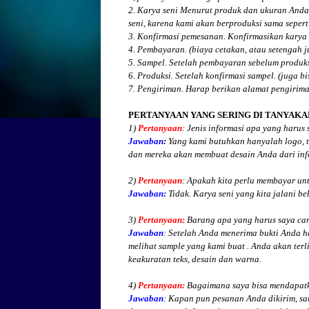
2. Karya seni Menurut produk dan ukuran Anda
seni, karena kami akan berproduksi sama seperti
3. Konfirmasi pemesanan. Konfirmasikan karya 
4. Pembayaran. (biaya cetakan, atau setengah 
5. Sampel. Setelah pembayaran sebelum produk
6. Produksi. Setelah konfirmasi sampel. (juga b
7. Pengiriman. Harap berikan alamat pengirim
PERTANYAAN YANG SERING DI TANYAKA
1)
Pertanyaan
: Jenis informasi apa yang harus
Jawaban
:
Yang kami butuhkan hanyalah logo, te
dan mereka akan membuat desain Anda dari inf
2)
Pertanyaan
: Apakah kita perlu membayar un
Jawaban:
Tidak. Karya seni yang kita jalani be
3)
Pertanyaan:
Barang apa yang harus saya cari
Jawaban
: Setelah Anda menerima bukti Anda h
melihat
sample yang kami buat .
Anda akan terli
keakuratan teks, desain dan warna.
4)
Pertanyaan:
Bagaimana saya bisa mendapatk
Jawaban
:
Kapan pun pesanan Anda dikirim, sa