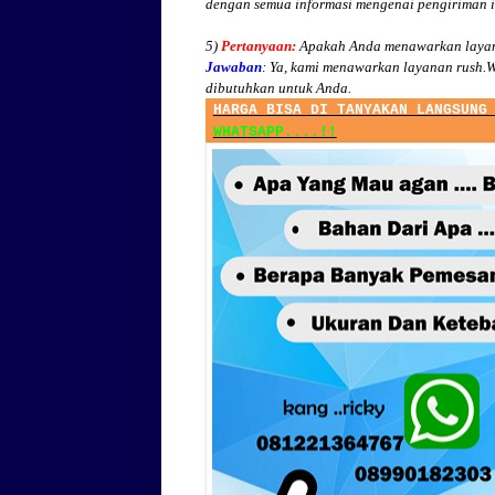
dengan semua informasi mengenai pengiriman 
5)
Pertanyaan:
Apakah Anda menawarkan layan
Jawaban
:
Ya, kami menawarkan layanan rush.W
dibutuhkan untuk Anda.
HARGA BISA DI TANYAKAN LANGSUNG
WHATSAPP....!!