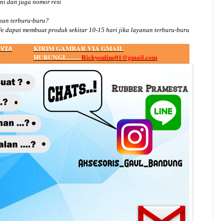
ini dan juga nomor
resi
an terburu-buru?
e dapat membuat produk sekitar
10
-
15
hari jika layanan terburu-buru
KIRIM GAMBAR VIA GMAIL
 VIA
HUBUNGI...........
Rickyonline01@gmail.com