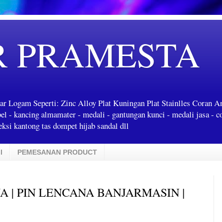
R PRAMESTA
ar Logam Seperti: Zinc Alloy Plat Kuningan Plat Stainlles Coran 
label - kancing almamater - medali - gantungan kunci - medali jasa - c
ksi kantong tas dompet hijab sandal dll
I
PEMESANAN PRODUCT
A | PIN LENCANA BANJARMASIN |