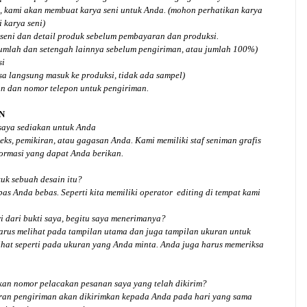
, kami akan membuat karya seni untuk Anda. (mohon perhatikan karya
 karya seni)
seni dan detail produk sebelum pembayaran dan produksi.
jumlah dan setengah lainnya sebelum pengiriman, atau jumlah 100%)
si
isa langsung masuk ke produksi, tidak ada sampel)
an dan nomor telepon untuk pengiriman.
N
 saya sediakan untuk Anda
ks, pemikiran, atau gagasan Anda. Kami memiliki staf seniman grafis
ormasi yang dapat Anda berikan.
tuk
sebuah desain
itu?
bas Anda bebas. Seperti kita memiliki
operator
editing di tempat kami
 dari bukti saya, begitu saya menerimanya?
arus melihat pada tampilan utama dan juga tampilan ukuran untuk
hat seperti pada ukuran yang Anda minta. Anda juga harus memeriksa
an nomor pelacakan pesanan saya yang telah dikirim?
ran pengiriman akan dikirimkan kepada Anda pada hari yang sama