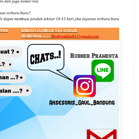
ini dan juga nomor
resi
an terburu-buru?
e dapat membuat produk sekitar
10
-
15
hari jika layanan terburu-buru
KIRIM GAMBAR VIA GMAIL
 VIA
HUBUNGI...........
Rickyonline01@gmail.com