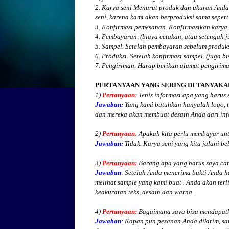
2. Karya seni Menurut produk dan ukuran Anda
seni, karena kami akan berproduksi sama seperti
3. Konfirmasi pemesanan. Konfirmasikan karya 
4. Pembayaran. (biaya cetakan, atau setengah 
5. Sampel. Setelah pembayaran sebelum produk
6. Produksi. Setelah konfirmasi sampel. (juga b
7. Pengiriman. Harap berikan alamat pengirim
PERTANYAAN YANG SERING DI TANYAKA
1)
Pertanyaan
: Jenis informasi apa yang harus
Jawaban
:
Yang kami butuhkan hanyalah logo, te
dan mereka akan membuat desain Anda dari inf
2)
Pertanyaan
: Apakah kita perlu membayar un
Jawaban:
Tidak. Karya seni yang kita jalani be
3)
Pertanyaan:
Barang apa yang harus saya cari
Jawaban
: Setelah Anda menerima bukti Anda h
melihat
sample yang kami buat .
Anda akan terli
keakuratan teks, desain dan warna.
4)
Pertanyaan:
Bagaimana saya bisa mendapatk
Jawaban
:
Kapan pun pesanan Anda dikirim, sa