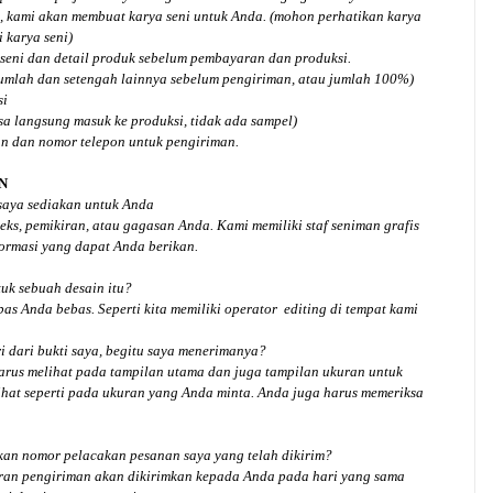
, kami akan membuat karya seni untuk Anda. (mohon perhatikan karya
 karya seni)
seni dan detail produk sebelum pembayaran dan produksi.
jumlah dan setengah lainnya sebelum pengiriman, atau jumlah 100%)
si
isa langsung masuk ke produksi, tidak ada sampel)
an dan nomor telepon untuk pengiriman.
N
 saya sediakan untuk Anda
ks, pemikiran, atau gagasan Anda. Kami memiliki staf seniman grafis
ormasi yang dapat Anda berikan.
tuk
sebuah desain
itu?
bas Anda bebas. Seperti kita memiliki
operator
editing di tempat kami
 dari bukti saya, begitu saya menerimanya?
arus melihat pada tampilan utama dan juga tampilan ukuran untuk
hat seperti pada ukuran yang Anda minta. Anda juga harus memeriksa
an nomor pelacakan pesanan saya yang telah dikirim?
ran pengiriman akan dikirimkan kepada Anda pada hari yang sama