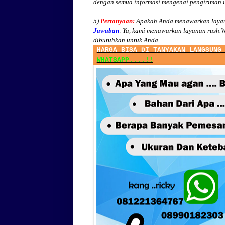
dengan semua informasi mengenai pengiriman 
5)
Pertanyaan:
Apakah Anda menawarkan layan
Jawaban
:
Ya, kami menawarkan layanan rush.W
dibutuhkan untuk Anda.
HARGA BISA DI TANYAKAN LANGSUNG
WHATSAPP....!!