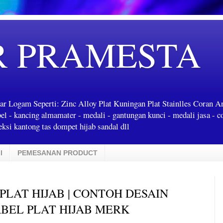
R PRAMESTA
ar Logam Seperti: Zinc Alloy Plat Kuningan Plat Stainlles Coran 
label - kancing almamater - medali - gantungan kunci - medali jasa - c
ksi kantong tas dompet hijab sandal dll
I
PEMESANAN PRODUCT
PLAT HIJAB | CONTOH DESAIN
ABEL PLAT HIJAB MERK