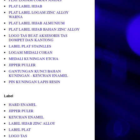
PLAT LABEL HIJAB
PLAT LABEL LOGAM ZINC ALLOY
WARNA
PLAT LABEL HIJAB ALMUNIUM
PLAT LABEL HIJAB BAHAN ZINC ALLOY
LOGO TAS BUAT AKSESORIS TAS
DOMPET DAN KANTONG
LABEL PLAT STAINLLES
LOGAM MEDALI CORAN
MEDALI KUNINGAN ETCHA
JIPPER PULLER
GANTUNGAN KUNCI BAHAN
KUNINGAN - KEYCHAN ENAMEL
PIN KUNINGAN LAPIS RESIN
Label
HARD ENAMEL
JIPPER PULER
KEYCHAN ENAMEL
LABEL HIJAB ZINC ALLOY
LABEL PLAT
LOGO TAS