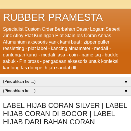
RUBBER PRAMESTA
Specialist Custom Order Berbahan Dasar Logam Seperti:
Zinc Alloy Plat Kuningan Plat Stainlles Coran Anhas
Alumunium aksesoris yank kami buat : zipper puller
ressletting - plat label - kancing almamater - medali -
gantungan kunci - medali jasa - coin - name tag - buckle
sabuk - Pin bross - pengadaan aksesoris untuk konfeksi
kantong tas dompet hijab sandal dll
▼
▼
LABEL HIJAB CORAN SILVER | LABEL
HIJAB CORAN DI BOGOR | LABEL
HIJAB DARI BAHAN CORAN