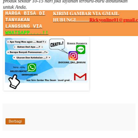
produk sekitar
10
-
15
hari jika layanan terburu-buru dibutuhkan
untuk Anda.
KIRIM GAMBAR VIA GMAIL
HARGA BISA DI
HUBUNGI...........
Rickyonline01@gmail.
TANYAKAN
LANGSUNG VIA
WHATSAPP....!!
Berbagi