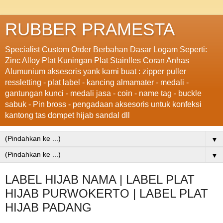
RUBBER PRAMESTA
Specialist Custom Order Berbahan Dasar Logam Seperti:
Zinc Alloy Plat Kuningan Plat Stainlles Coran Anhas
Alumunium aksesoris yank kami buat : zipper puller
ressletting - plat label - kancing almamater - medali -
gantungan kunci - medali jasa - coin - name tag - buckle
sabuk - Pin bross - pengadaan aksesoris untuk konfeksi
kantong tas dompet hijab sandal dll
▼
▼
LABEL HIJAB NAMA | LABEL PLAT
HIJAB PURWOKERTO | LABEL PLAT
HIJAB PADANG