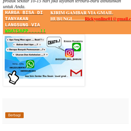
produk sekitar
10
-
15
hari jika layanan terburu-buru dibutuhkan
untuk Anda.
KIRIM GAMBAR VIA GMAIL
HARGA BISA DI
HUBUNGI...........
Rickyonline01@gmail.
TANYAKAN
LANGSUNG VIA
WHATSAPP....!!
Berbagi