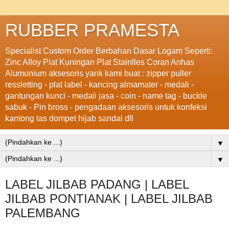
RUBBER PRAMESTA
Specialist Custom Order Berbahan Dasar Logam Seperti:
Zinc Alloy Plat Kuningan Plat Stainlles Coran Anhas
Alumunium aksesoris yank kami buat : zipper puller
ressletting - plat label - kancing almamater - medali -
gantungan kunci - medali jasa - coin - name tag - buckle
sabuk - Pin bross - pengadaan aksesoris untuk konfeksi
kantong tas dompet hijab sandal dll
▼
▼
LABEL JILBAB PADANG | LABEL
JILBAB PONTIANAK | LABEL JILBAB
PALEMBANG