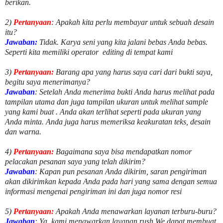
berikan.
2)
Pertanyaan
: Apakah kita perlu membayar untuk
sebuah desain
itu?
Jawaban:
Tidak. Karya seni yang kita jalani bebas Anda bebas.
Seperti kita memiliki
operator
editing di tempat kami
3)
Pertanyaan:
Barang apa yang harus saya cari dari bukti saya,
begitu saya menerimanya?
Jawaban
: Setelah Anda menerima bukti Anda harus melihat pada
tampilan utama dan juga tampilan ukuran untuk melihat
sample
yang kami buat .
Anda akan terlihat seperti pada ukuran yang
Anda minta. Anda juga harus memeriksa keakuratan teks, desain
dan warna.
4)
Pertanyaan:
Bagaimana saya bisa mendapatkan nomor
pelacakan pesanan saya yang telah dikirim?
Jawaban
:
Kapan pun pesanan Anda dikirim, saran pengiriman
akan dikirimkan kepada Anda pada hari yang sama dengan semua
informasi mengenai pengiriman ini dan juga nomor
resi
5)
Pertanyaan:
Apakah Anda menawarkan layanan terburu-buru?
Jawaban
:
Ya, kami menawarkan layanan rush.We dapat membuat