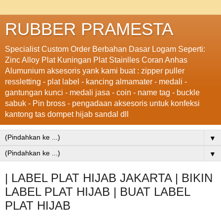
RUBBER PRAMESTA
Specialist Custom Order Berbahan Dasar Logam Seperti:
Zinc Alloy Plat Kuningan Plat Stainlles Coran Anhas
Alumunium aksesoris yank kami buat : zipper puller
ressletting - plat label - kancing almamater - medali -
gantungan kunci - medali jasa - coin - name tag - buckle
sabuk - Pin bross - pengadaan aksesoris untuk konfeksi
kantong tas dompet hijab sandal dll
▼
▼
| LABEL PLAT HIJAB JAKARTA | BIKIN
LABEL PLAT HIJAB | BUAT LABEL
PLAT HIJAB