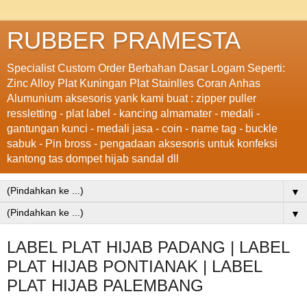
RUBBER PRAMESTA
Specialist Custom Order Berbahan Dasar Logam Seperti:
Zinc Alloy Plat Kuningan Plat Stainlles Coran Anhas
Alumunium aksesoris yank kami buat : zipper puller
ressletting - plat label - kancing almamater - medali -
gantungan kunci - medali jasa - coin - name tag - buckle
sabuk - Pin bross - pengadaan aksesoris untuk konfeksi
kantong tas dompet hijab sandal dll
▼
▼
LABEL PLAT HIJAB PADANG | LABEL
PLAT HIJAB PONTIANAK | LABEL
PLAT HIJAB PALEMBANG