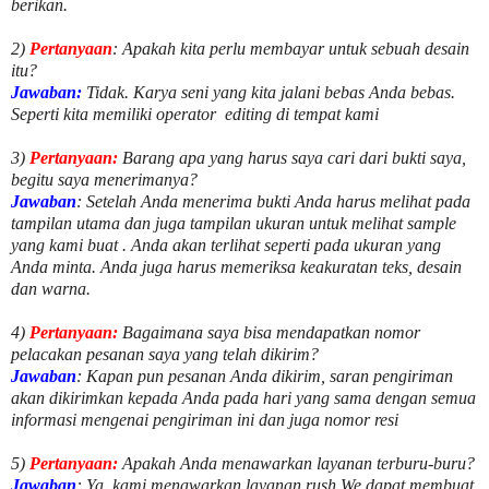
berikan.
2)
Pertanyaan
: Apakah kita perlu membayar untuk
sebuah desain
itu?
Jawaban:
Tidak. Karya seni yang kita jalani bebas Anda bebas.
Seperti kita memiliki
operator
editing di tempat kami
3)
Pertanyaan:
Barang apa yang harus saya cari dari bukti saya,
begitu saya menerimanya?
Jawaban
: Setelah Anda menerima bukti Anda harus melihat pada
tampilan utama dan juga tampilan ukuran untuk melihat
sample
yang kami buat .
Anda akan terlihat seperti pada ukuran yang
Anda minta. Anda juga harus memeriksa keakuratan teks, desain
dan warna.
4)
Pertanyaan:
Bagaimana saya bisa mendapatkan nomor
pelacakan pesanan saya yang telah dikirim?
Jawaban
:
Kapan pun pesanan Anda dikirim, saran pengiriman
akan dikirimkan kepada Anda pada hari yang sama dengan semua
informasi mengenai pengiriman ini dan juga nomor
resi
5)
Pertanyaan:
Apakah Anda menawarkan layanan terburu-buru?
Jawaban
:
Ya, kami menawarkan layanan rush.We dapat membuat