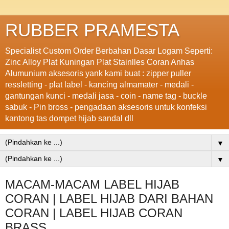
RUBBER PRAMESTA
Specialist Custom Order Berbahan Dasar Logam Seperti:
Zinc Alloy Plat Kuningan Plat Stainlles Coran Anhas
Alumunium aksesoris yank kami buat : zipper puller
ressletting - plat label - kancing almamater - medali -
gantungan kunci - medali jasa - coin - name tag - buckle
sabuk - Pin bross - pengadaan aksesoris untuk konfeksi
kantong tas dompet hijab sandal dll
▼
▼
MACAM-MACAM LABEL HIJAB
CORAN | LABEL HIJAB DARI BAHAN
CORAN | LABEL HIJAB CORAN
BRASS