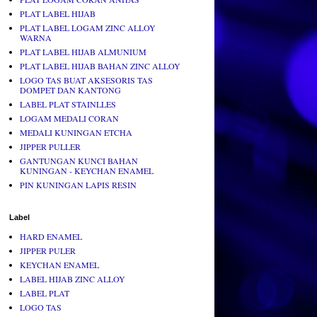
PLAT LABEL HIJAB
PLAT LABEL LOGAM ZINC ALLOY
WARNA
PLAT LABEL HIJAB ALMUNIUM
PLAT LABEL HIJAB BAHAN ZINC ALLOY
LOGO TAS BUAT AKSESORIS TAS
DOMPET DAN KANTONG
LABEL PLAT STAINLLES
LOGAM MEDALI CORAN
MEDALI KUNINGAN ETCHA
JIPPER PULLER
GANTUNGAN KUNCI BAHAN
KUNINGAN - KEYCHAN ENAMEL
PIN KUNINGAN LAPIS RESIN
Label
HARD ENAMEL
JIPPER PULER
KEYCHAN ENAMEL
LABEL HIJAB ZINC ALLOY
LABEL PLAT
LOGO TAS