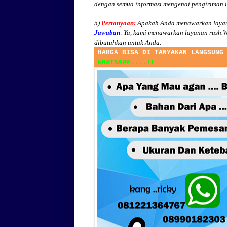
dengan semua informasi mengenai pengiriman 
5)
Pertanyaan:
Apakah Anda menawarkan layan
Jawaban
:
Ya, kami menawarkan layanan rush.W
dibutuhkan untuk Anda.
HARGA BISA DI TANYAKAN LANGSUNG
WHATSAPP....!!