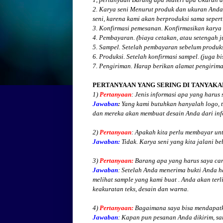
2. Karya seni Menurut produk dan ukuran Anda
seni, karena kami akan berproduksi sama seperti
3. Konfirmasi pemesanan. Konfirmasikan karya 
4. Pembayaran. (biaya cetakan, atau setengah 
5. Sampel. Setelah pembayaran sebelum produk
6. Produksi. Setelah konfirmasi sampel. (juga b
7. Pengiriman. Harap berikan alamat pengirim
PERTANYAAN YANG SERING DI TANYAKA
1)
Pertanyaan
: Jenis informasi apa yang harus
Jawaban
:
Yang kami butuhkan hanyalah logo, te
dan mereka akan membuat desain Anda dari inf
2)
Pertanyaan
: Apakah kita perlu membayar un
Jawaban:
Tidak. Karya seni yang kita jalani be
3)
Pertanyaan:
Barang apa yang harus saya cari
Jawaban
: Setelah Anda menerima bukti Anda h
melihat
sample yang kami buat .
Anda akan terli
keakuratan teks, desain dan warna.
4)
Pertanyaan:
Bagaimana saya bisa mendapatk
Jawaban
:
Kapan pun pesanan Anda dikirim, sa