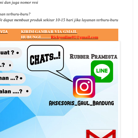
ini dan juga nomor
resi
an terburu-buru?
e dapat membuat produk sekitar
10
-
15
hari jika layanan terburu-buru
KIRIM GAMBAR VIA GMAIL
 VIA
HUBUNGI...........
Rickyonline01@gmail.com