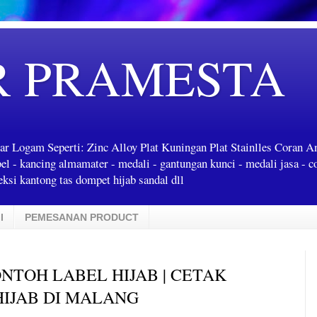
R PRAMESTA
ar Logam Seperti: Zinc Alloy Plat Kuningan Plat Stainlles Coran 
label - kancing almamater - medali - gantungan kunci - medali jasa - c
ksi kantong tas dompet hijab sandal dll
I
PEMESANAN PRODUCT
ONTOH LABEL HIJAB | CETAK
HIJAB DI MALANG