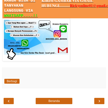
KIRIM GAMBAR VIA GMAIL
HARGA BISA DI
HUBUNGI...........
Rickyonline01@gmail.
TANYAKAN
LANGSUNG VIA
WHATSAPP....!!
Berbagi
‹
›
Beranda