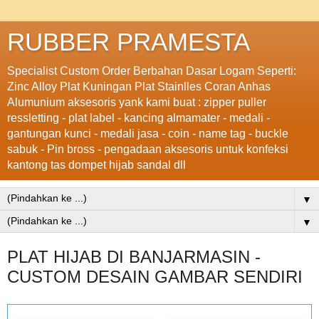
RUBBER PRAMESTA
Specialist Custom Order Berbahan Dasar Logam Seperti:
Zinc Alloy Plat Kuningan Plat Stainlles Coran Anhas
Alumunium aksesoris yank kami buat : zipper puller
ressletting - plat label - kancing almamater - medali -
gantungan kunci - medali jasa - coin - name tag - buckle
sabuk - Pin bross - pengadaan aksesoris untuk konfeksi
kantong tas dompet hijab sandal dll
▼
▼
PLAT HIJAB DI BANJARMASIN -
CUSTOM DESAIN GAMBAR SENDIRI