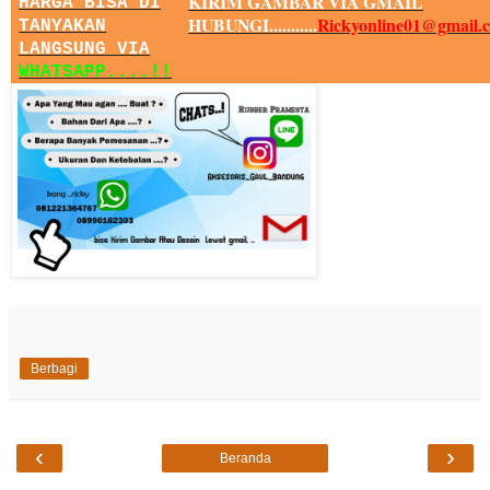
KIRIM GAMBAR VIA GMAIL
HARGA BISA DI
HUBUNGI...........
Rickyonline01@gmail.
TANYAKAN
LANGSUNG VIA
WHATSAPP....!!
Berbagi
‹
›
Beranda