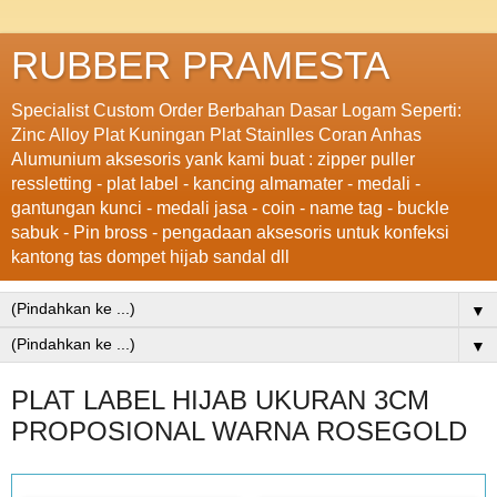
RUBBER PRAMESTA
Specialist Custom Order Berbahan Dasar Logam Seperti:
Zinc Alloy Plat Kuningan Plat Stainlles Coran Anhas
Alumunium aksesoris yank kami buat : zipper puller
ressletting - plat label - kancing almamater - medali -
gantungan kunci - medali jasa - coin - name tag - buckle
sabuk - Pin bross - pengadaan aksesoris untuk konfeksi
kantong tas dompet hijab sandal dll
▼
▼
PLAT LABEL HIJAB UKURAN 3CM
PROPOSIONAL WARNA ROSEGOLD