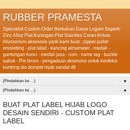
RUBBER PRAMESTA
Specialist Custom Order Berbahan Dasar Logam Seperti:
Zinc Alloy Plat Kuningan Plat Stainlles Coran Anhas
Alumunium aksesoris yank kami buat : zipper puller
ressletting - plat label - kancing almamater - medali -
gantungan kunci - medali jasa - coin - name tag - buckle
sabuk - Pin bross - pengadaan aksesoris untuk konfeksi
kantong tas dompet hijab sandal dll
▼
▼
BUAT PLAT LABEL HIJAB LOGO
DESAIN SENDIRI - CUSTOM PLAT
LABEL