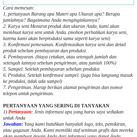
Cara memesan:
1, pertanyaan Barang apa Materi apa Ukuran apa? Berapa
jumlahnya? Bagaimana Anda menginginkannya?
2. Karya seni Menurut produk dan ukuran Anda, kami akan
membuat karya seni untuk Anda. (mohon perhatikan karya seni,
karena kami akan berproduksi sama seperti karya seni)
3. Konfirmasi pemesanan. Konfirmasikan karya seni dan detail
produk sebelum pembayaran dan produksi.
4. Pembayaran. (biaya cetakan, atau setengah jumlah dan
setengah lainnya sebelum pengiriman, atau jumlah 100%)
5. Sampel. Setelah pembayaran sebelum produksi
6. Produksi. Setelah konfirmasi sampel. (juga bisa langsung masuk
ke produksi, tidak ada sampel)
7. Pengiriman. Harap berikan alamat pengiriman dan nomor
telepon untuk pengiriman.
PERTANYAAN YANG SERING DI TANYAKAN
1)
Pertanyaan
: Jenis informasi apa yang harus saya sediakan
untuk Anda
Jawaban
:
Yang kami butuhkan hanyalah logo, teks, pemikiran,
atau gagasan Anda. Kami memiliki staf seniman grafis dan mereka
akan membuat desain Anda dari informasi yang dapat Anda