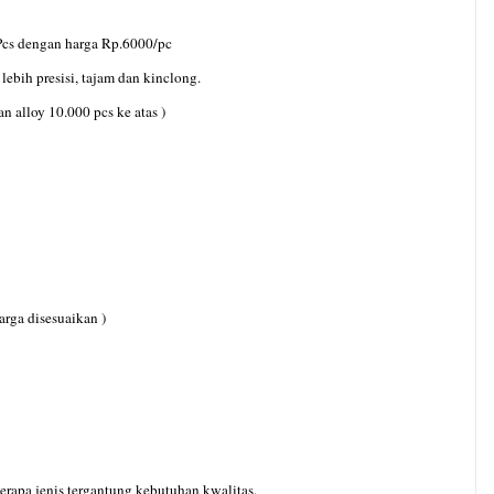
cs dengan harga Rp.6000/pc
ebih presisi, tajam dan kinclong.
n alloy 10.000 pcs ke atas )
arga disesuaikan )
apa jenis tergantung kebutuhan kwalitas.