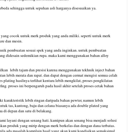
rbeda sehingga untuk sepuhan asli harganya disesuaikan ya.
yang cocok untuk merk produk yang anda miliki. seperti untuk merk
ure dan mesin.
hnik pembuatan sesuai spek yang anda inginkan. untuk pembuatan
yang didesain sedemikian rupa. maka kami menggunakan bahan alloy
ilkan
lebih tajam dan presisi karena menggunakan tekhnik inject bahan
tan lebih merata dan rapat. dan dapat dengan cermat mengisi semua celah
 plating hasilnya terlihat kentara lebih mengkilat, proses pengkilatan
ing. proses ini berpengaruh pada hasil akhir setelah proses cetak bahan
i karakteristik lebih ringan daripada bahan pewter, namun lebih
ntuk tas, kantong, baju dan celana biasanya ada double plated yang
ma di depan dan satu di belakang.
kami layani dengan senang hati. kamipun akan senang bisa menjadi solusi
kan produk yang mirip dengan merk berkelas dan dengan dana terbatas.
ila ada masalah komplain hasil yang akan kami kondisikan semaksimal