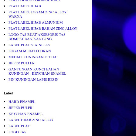
PLAT LABEL HIJAB
PLAT LABEL LOGAM ZINC ALLOY
WARNA
PLAT LABEL HIJAB ALMUNIUM
PLAT LABEL HIJAB BAHAN ZINC ALLOY
LOGO TAS BUAT AKSESORIS TAS
DOMPET DAN KANTONG
LABEL PLAT STAINLLES
LOGAM MEDALI CORAN
MEDALI KUNINGAN ETCHA
JIPPER PULLER
GANTUNGAN KUNCI BAHAN
KUNINGAN - KEYCHAN ENAMEL
PIN KUNINGAN LAPIS RESIN
Label
HARD ENAMEL
JIPPER PULER
KEYCHAN ENAMEL
LABEL HIJAB ZINC ALLOY
LABEL PLAT
LOGO TAS