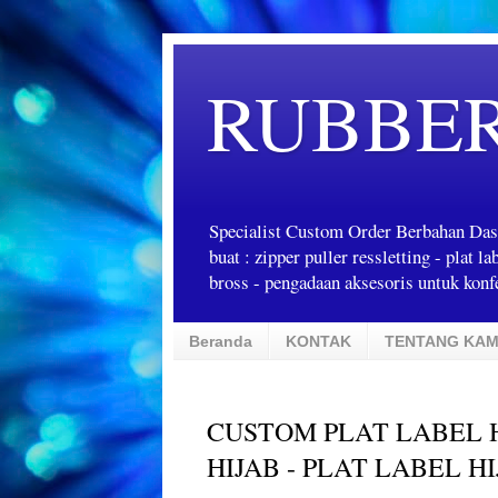
RUBBE
Specialist Custom Order Berbahan Das
buat : zipper puller ressletting - plat 
bross - pengadaan aksesoris untuk konfe
Beranda
KONTAK
TENTANG KAM
CUSTOM PLAT LABEL H
HIJAB - PLAT LABEL H