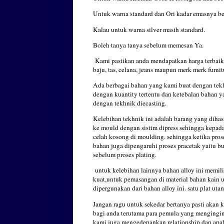
Untuk warna standard dan Ori kadar emasnya be
Kalau untuk warna silver masih standard.
Boleh tanya tanya sebelum memesan Ya.
Kami pastikan anda mendapatkan harga terbaik 
baju, tas, celana, jeans maupun merk merk furnit
Ada berbagai bahan yang kami buat dengan tek
dengan kuantity tertentu dan ketebalan bahan 
dengan tekhnik diecasting.
Kelebihan tekhnik ini adalah barang yang dihas
ke mould dengan sistim dipress sehingga kepada
celah kosong di moulding. sehingga ketika proses
bahan juga dipengaruhi proses pracetak yaitu buf
sebelum proses plating.
untuk kelebihan lainnya bahan alloy ini memilik
kuat,untuk pemasangan di material bahan kain u
dipergunakan dari bahan alloy ini. satu plat uta
Jangan ragu untuk sekedar bertanya pasti akan 
bagi anda terutama para pemula yang mengingin
kami juga mengedepankan relationship dan apab