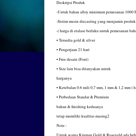
Deskripsi Produk
-Untuk bahan alloy minimum pemesanan 1000 P
-Sistim mesin diecasting yang menjamin produk l
-( harga di etalase berlaku untuk pemesanan baha
• Tersedia gold & silver
• Pengerjaan 21 hari
• Free desain (Font)
• Size lain bisa ditanyakan untuk
harganya
• Ketebalan 0.6 mili 0,7 mm, 1 mm & 1,2 mm ( h
• Perbedaan Standar & Premium
bahan & finishing keduanya
tetap memiliki kualitas masing2
Note :
Untuk warna Kruman Gold & Rosegold ada beber