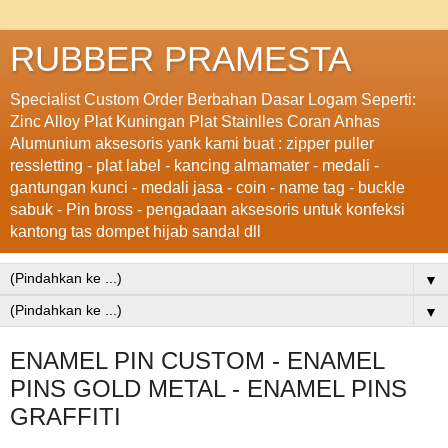
RUBBER PRAMESTA
Specialist Custom Order Berbahan Dasar Logam Seperti:
Zinc Alloy Plat Kuningan Plat Stainlles Coran Anhas
Alumunium aksesoris yank kami buat : zipper puller
ressletting - plat label - kancing almamater - medali -
gantungan kunci - medali jasa - coin - name tag - buckle
sabuk - Pin bross - pengadaan aksesoris untuk konfeksi
kantong tas dompet hijab sandal dll
▼
▼
ENAMEL PIN CUSTOM - ENAMEL
PINS GOLD METAL - ENAMEL PINS
GRAFFITI