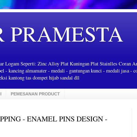
R PRAMESTA
ar Logam Seperti: Zinc Alloy Plat Kuningan Plat Stainlles Coran 
label - kancing almamater - medali - gantungan kunci - medali jasa - c
ksi kantong tas dompet hijab sandal dll
I
PEMESANAN PRODUCT
PING - ENAMEL PINS DESIGN -