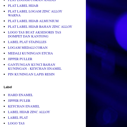
PLAT LABEL HIJAB
PLAT LABEL LOGAM ZINC ALLOY
WARNA
PLAT LABEL HIJAB ALMUNIUM
PLAT LABEL HIJAB BAHAN ZINC ALLOY
LOGO TAS BUAT AKSESORIS TAS
DOMPET DAN KANTONG
LABEL PLAT STAINLLES
LOGAM MEDALI CORAN
MEDALI KUNINGAN ETCHA
JIPPER PULLER
GANTUNGAN KUNCI BAHAN
KUNINGAN - KEYCHAN ENAMEL
PIN KUNINGAN LAPIS RESIN
Label
HARD ENAMEL
JIPPER PULER
KEYCHAN ENAMEL
LABEL HIJAB ZINC ALLOY
LABEL PLAT
LOGO TAS