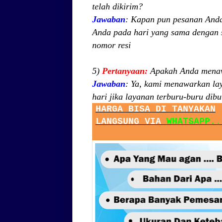
telah dikirim?
Jawaban
:
Kapan pun pesanan Anda 
Anda pada hari yang sama dengan s
nomor
resi
5)
Pertanyaan:
Apakah Anda menaw
Jawaban
:
Ya, kami menawarkan la
hari jika layanan terburu-buru dib
HARGA BISA DI TANYAKAN
LANGSUNG VIA
WHATSAPP..