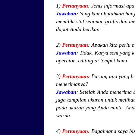
1)
Pertanyaan
: Jenis informasi ap
Jawaban
:
Yang kami butuhkan hanya
memiliki staf seniman grafis dan 
dapat Anda berikan.
2)
Pertanyaan
: Apakah kita perlu
Jawaban:
Tidak. Karya seni yang ki
operator
editing di tempat kami
3)
Pertanyaan:
Barang apa yang har
menerimanya?
Jawaban
: Setelah Anda menerima 
juga tampilan ukuran untuk meliha
pada ukuran yang Anda minta. Anda
warna.
4)
Pertanyaan:
Bagaimana saya bis