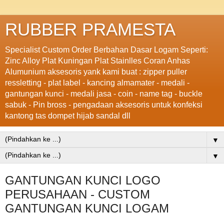
RUBBER PRAMESTA
Specialist Custom Order Berbahan Dasar Logam Seperti:
Zinc Alloy Plat Kuningan Plat Stainlles Coran Anhas
Alumunium aksesoris yank kami buat : zipper puller
ressletting - plat label - kancing almamater - medali -
gantungan kunci - medali jasa - coin - name tag - buckle
sabuk - Pin bross - pengadaan aksesoris untuk konfeksi
kantong tas dompet hijab sandal dll
▼
▼
GANTUNGAN KUNCI LOGO
PERUSAHAAN - CUSTOM
GANTUNGAN KUNCI LOGAM